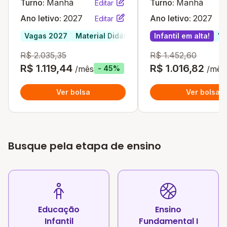
Turno:
Manhã
Turno:
Manhã
Editar
Ano letivo:
2027
Ano letivo:
2027
Editar
Vagas 2027
Material Didático Incluso
Infantil em alta!
Infantil em alta
Va
R$ 2.035,35
R$ 1.452,60
R$ 1.119,44
R$ 1.016,82
/mês
/mês
- 45%
Ver bolsa
Ver bolsa
Busque pela etapa de ensino
Educação
Ensino
Infantil
Fundamental I