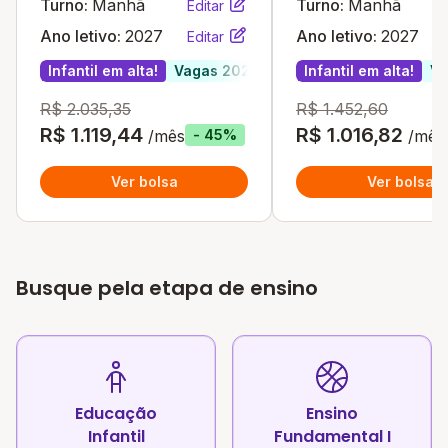
Turno:
Manhã
Turno:
Manhã
Editar
Ano letivo:
2027
Ano letivo:
2027
Editar
Infantil em alta!
Vagas 2027
Infantil em alta!
Va
R$ 2.035,35
R$ 1.452,60
R$ 1.119,44
R$ 1.016,82
/mês
/mês
- 45%
Ver bolsa
Ver bolsa
Busque pela etapa de ensino
Educação
Ensino
Infantil
Fundamental I