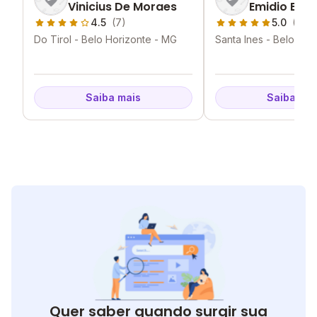
Vinicius De Moraes
Emidio Beru
4.5
(7)
5.0
(6)
Do Tirol - Belo Horizonte - MG
Santa Ines - Belo Hor
Saiba mais
Saiba mai
Quer saber quando surgir sua