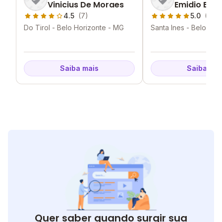
Vinicius De Moraes
Emidio Beru
4.5
(7)
5.0
(6)
Do Tirol - Belo Horizonte - MG
Santa Ines - Belo Hor
Saiba mais
Saiba mai
Quer saber quando surgir sua