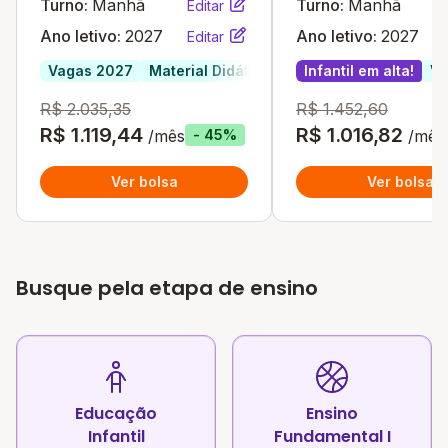
Turno:
Manhã
Turno:
Manhã
Editar
Ano letivo:
2027
Ano letivo:
2027
Editar
Vagas 2027
Material Didático Incluso
Infantil em alta!
Infantil em alta
Va
R$ 2.035,35
R$ 1.452,60
R$ 1.119,44
R$ 1.016,82
/mês
/mês
- 45%
Ver bolsa
Ver bolsa
Busque pela etapa de ensino
Educação
Ensino
Infantil
Fundamental I