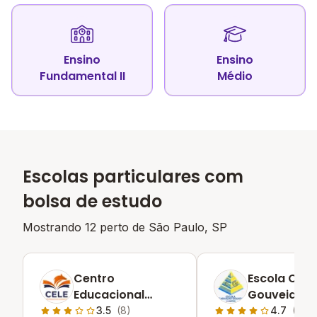
Ensino
Ensino
Fundamental II
Médio
Escolas particulares com
bolsa de estudo
Mostrando 12 perto de
São Paulo, SP
Centro
Escola Car
Educacional
Gouveia
Leonhard Euler
3.5
(8)
4.7
(5)