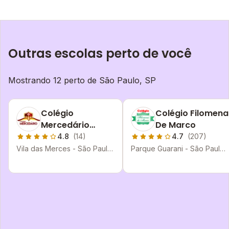
Outras escolas perto de você
Mostrando 12 perto de
São Paulo, SP
Colégio
Colégio Filomena
Mercedário
De Marco
Nossa Senhora
4.8
(14)
4.7
(207)
Das Mercês
Vila das Merces - São Paulo
Parque Guarani - São Paulo
- SP
- SP