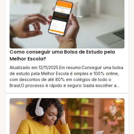
Como conseguir uma Bolsa de Estudo pela
Melhor Escola?
Atualizado em 12/11/2025.Em resumo:Conseguir uma bolsa
de estudo pela Melhor Escola é simples e 100% online,
com descontos de até 80% em colégios de todo o
Brasil;O processo é rápido e seguro: basta escolher a
escola, confirmar os dados e realizar o pagamento via
cartão, boleto ou PIX;Ao garantir a bolsa, você ainda tem
acesso a benefícios exclusivos, como 6 meses de inglês
grátis, seguro educacional e acesso aos cursos da
Allevo.Encontrar a escola ideal para o seu filho ou filha
pode ser um des...