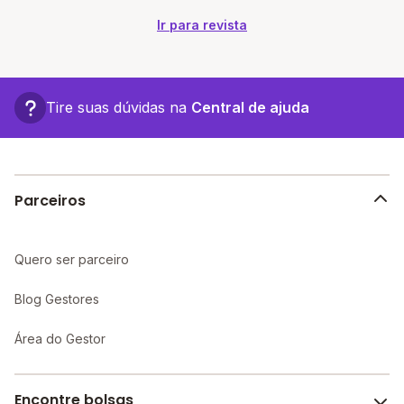
contrato, desde que siga as regras legais e
contratuais;Em situações de dificuldade financeira, buscar
Ir para revista
diálogo e negociação com antecedência amplia as
alternativas para a família e evita impactos
futuros.Mudanças no orçamento, imprevistos ou
períodos...
Tire suas dúvidas na
Central de ajuda
Parceiros
Quero ser parceiro
Blog Gestores
Área do Gestor
Encontre bolsas