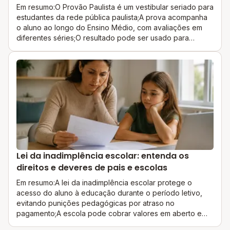
Em resumo:O Provão Paulista é um vestibular seriado para
estudantes da rede pública paulista;A prova acompanha
o aluno ao longo do Ensino Médio, com avaliações em
diferentes séries;O resultado pode ser usado para
disputar vagas em universidades públicas de São
Paulo.Entender o que é o Provão Paulista é importante
para estudantes do Ensino Médio da rede pública de São
Paulo que desejam ingressar no ensino superior. A prova
seriada funciona como uma forma de acesso a
instituições públicas do estad...
Lei da inadimplência escolar: entenda os
direitos e deveres de pais e escolas
Em resumo:A lei da inadimplência escolar protege o
acesso do aluno à educação durante o período letivo,
evitando punições pedagógicas por atraso no
pagamento;A escola pode cobrar valores em aberto e
decidir pela não renovação da matrícula ao fim do