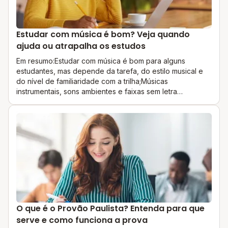
Estudar com música é bom? Veja quando
ajuda ou atrapalha os estudos
Em resumo:Estudar com música é bom para alguns
estudantes, mas depende da tarefa, do estilo musical e
do nível de familiaridade com a trilha;Músicas
instrumentais, sons ambientes e faixas sem letra
costumam atrapalhar menos atividades que exigem
leitura, interpretação e memorização;Pais e responsáveis
podem observar rendimento, tempo de foco e qualidade
das respostas para entender se a música ajuda ou
prejudica.Estudar com música é bom? A resposta mais
segura é: depende. Para alguns estudantes,...
O que é o Provão Paulista? Entenda para que
serve e como funciona a prova