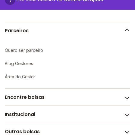
Parceiros
Quero ser parceiro
Blog Gestores
Área do Gestor
Encontre bolsas
Institucional
Melhores escolas de São Paulo
Escolas por cidade e bairro
Outras bolsas
Sobre o Melhor Escola