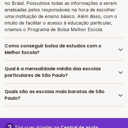
no Brasil. Possuímos todas as informações a serem
analisadas pelos responsáveis na hora de escolher
uma instituição de ensino básico. Além disso, com o
intuito de facilitar o acesso à educação particular,
criamos o Programa de Bolsa Melhor Escola.
Como conseguir bolsa de estudos com o
Melhor Escola?
O programa de bolsa do Melhor Escola disponibiliza
Qual é a mensalidade média das escolas
vagas com até 80% de desconto nas mensalidades.
particulares de São Paulo?
Para garantir a bolsa de estudo, os pais devem
escolher a escola mais adequada e pagar a pré-
A média da mensalidade em São Paulo é de
Quais são as escolas mais baratas de São
matrícula no site.
R$ 2.895,03 reais, sendo a mensalidade mais barata
Paulo?
R$ 217,25 e a mensalidade mais cara R$ 5.572,80.
As escolas com mensalidades mais baratas de São
Paulo oferecem vagas a partir de R$ 217,25,
confira a
lista aqui.
Tire suas dúvidas na
Central de ajuda