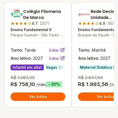
Colégio Filomena
Rede Decisã
De Marco
Unidade
Renovação Ii
4.7
(207)
4.9
(16)
Ensino Fundamental II
Ensino Fundamental I
Parque Guarani - São Paulo -
Bosque da Saude - Sã
SP
- SP
Turno:
Tarde
Turno:
Manhã
Editar
Ano letivo:
2027
Ano letivo:
2027
Editar
Infantil em alta!
Vagas 2027
Material Didático In
R$ 1.083,00
R$ 2.847,94
R$ 758,10
R$ 1.993,56
/mês
/mê
- 30%
Ver bolsa
Ver bolsa