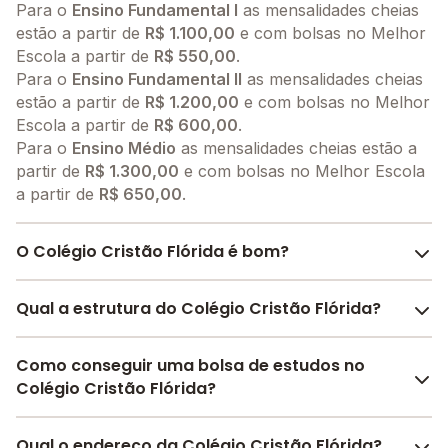
Para o
Ensino Fundamental I
as mensalidades cheias
estão a partir de
R$ 1.100,00
e com bolsas no Melhor
Escola a partir de
R$ 550,00
.
Para o
Ensino Fundamental II
as mensalidades cheias
estão a partir de
R$ 1.200,00
e com bolsas no Melhor
Escola a partir de
R$ 600,00
.
Para o
Ensino Médio
as mensalidades cheias estão a
partir de
R$ 1.300,00
e com bolsas no Melhor Escola
a partir de
R$ 650,00
.
O Colégio Cristão Flórida é bom?
O Colégio Cristão Flórida é bem avaliado por pais,
Qual a estrutura do Colégio Cristão Flórida?
alunos e funcionários da escola, com uma
avaliação
média de 3.5
, que reflete o preparo e qualidade de
O Colégio Cristão Flórida oferece toda a estrutura
Como conseguir uma bolsa de estudos no
ensino da instituição.
necessária para o conforto e desenvolvimento
Colégio Cristão Flórida?
A escola recebeu avaliação de
3.2
em
participação
educacional dos seus alunos, contendo: Laboratório
da comunidade
,
3.5
em
estrutura física
,
3.5
em
de informática, Pátio Coberto, Quadra Esportiva
O Melhor Escola oferece descontos para o Colégio
desenvolvimento socioemocional
Qual o endereço da Colégio Cristão Flórida?
e
3.6
em