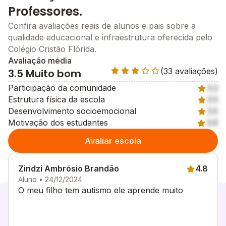
Áreas de convivência amplas, com pátios cobertos e
Professores.
descobertos, garantindo um ambiente agradável em
Confira avaliações reais de alunos e pais sobre a
qualquer condição climática.
qualidade educacional e infraestrutura oferecida pelo
Sustentabilidade como valor fundamental
Colégio Cristão Flórida.
O compromisso com a sustentabilidade é outro valor
Avaliação média
essencial do
Colégio Cristão Flórida
. As estações de
(33 avaliações)
3.5 Muito bom
lixo reciclável espalhadas pela escola, é uma dessas
práticas que ensina sobre o respeito ao planeta e o
Participação da comunidade
3.2
compromisso com a responsabilidade ambiental desde
Estrutura física da escola
3.5
cedo.
Desenvolvimento socioemocional
3.5
As iniciativas de sustentabilidade estão alinhadas à
Motivação dos estudantes
3.6
proposta educacional integral, que forma cidadãos
Avaliar escola
conscientes e responsáveis com o meio ambiente.
Metodologia e Proposta Pedagógica
A proposta pedagógica do
Zindzi Ambrósio Brandão
Colégio Cristão Flórida
4.8
é
baseada na filosofia tradicional e lúdica.
Aluno • 24/12/2024
O meu filho tem autismo ele aprende muito
Por meio do método tradicional praticado na escola,
os professores trabalham para a formação de alunos
mais críticos e participativos. A metodologia tradicional