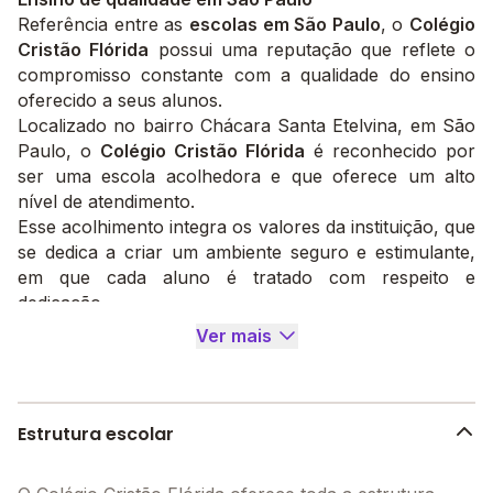
Referência entre as
escolas em São Paulo
, o
Colégio
Cristão Flórida
possui uma reputação que reflete o
compromisso constante com a qualidade do ensino
oferecido a seus alunos.
Localizado no bairro Chácara Santa Etelvina, em São
Paulo, o
Colégio Cristão Flórida
é reconhecido por
ser uma escola acolhedora e que oferece um alto
nível de atendimento.
Esse acolhimento integra os valores da instituição, que
se dedica a criar um ambiente seguro e estimulante,
em que cada aluno é tratado com respeito e
dedicação.
A proximidade com as famílias e o trabalho
Ver mais
colaborativo entre pais, alunos e professores são
outros valores fundamentais para o desenvolvimento
integral dos estudantes.
Com esse direcionamento, voltado para uma
Estrutura escolar
proximidade entre escola e família, o colégio prepara
seus alunos para enfrentar os desafios acadêmicos e