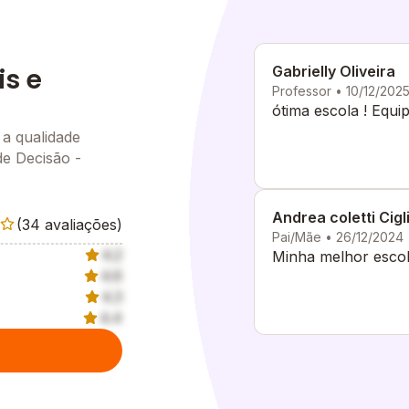
is e
Gabrielly Oliveira
Professor • 10/12/202
ótima escola ! Equ
 a qualidade
de Decisão -
Andrea coletti Cigl
(34 avaliações)
Pai/Mãe • 26/12/2024
4.2
Minha melhor escol
4.6
4.3
4.4