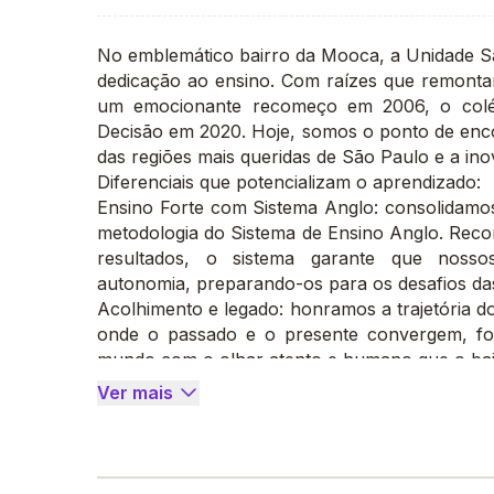
No emblemático bairro da Mooca, a Unidade Sã
dedicação ao ensino. Com raízes que remonta
um emocionante recomeço em 2006, o colég
Decisão em 2020. Hoje, somos o ponto de enco
das regiões mais queridas de São Paulo e a in
Diferenciais que potencializam o aprendizado:
Ensino Forte com Sistema Anglo: consolidam
metodologia do Sistema de Ensino Anglo. Reco
resultados, o sistema garante que nosso
autonomia, preparando-os para os desafios da
Acolhimento e legado: honramos a trajetória 
onde o passado e o presente convergem, f
mundo com o olhar atento e humano que o bair
Venha mergulhar na história única de nossa u
Ver mais
se une à visão inovadora da Rede Decisão.
A decisão que potencializa o futuro do seu fil