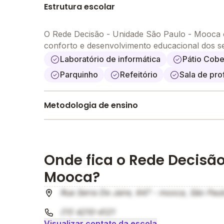
Estrutura escolar
O Rede Decisão - Unidade São Paulo - Mooca o
conforto e desenvolvimento educacional dos s
Laboratório de informática
Pátio Cobe
Parquinho
Refeitório
Sala de pro
Metodologia de ensino
Sociointeracionista (Lev Vygotsky)
A metodologia é um conjunto de métodos e prá
ensino e aprendizagem do aluno.
Onde fica o Rede Decisão
Mooca?
Rua Serra De Jaire, 647 - mooca, São Paul
(11) 4210-4121
Visualizar contato da escola