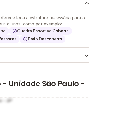
ferece toda a estrutura necessária para o
eus alunos, como por exemplo:
rto
Quadra Esportiva Coberta
fessores
Pátio Descoberto
ticas adotados pela escola no processo de
 - Unidade São Paulo -
o - SP