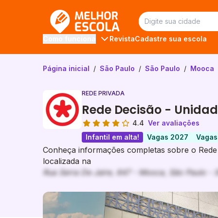
Melhor Escola
Revista
Cadastre sua escola
Como funciona
Página inicial
/
São Paulo
/
São Paulo
/
Mooca
REDE PRIVADA
Rede Decisão - Unidad
4.4
Ver avaliações
Infantil em alta!
Vagas 2027
Vagas
Conheça informações completas sobre o Rede 
localizada na
Rua Serra De Jaire, 647 - Mooca, São Paulo - 
Galeria de imagem