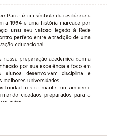
o Paulo é um símbolo de resiliência e
m a 1964 e uma história marcada por
io uniu seu valioso legado à Rede
ntro perfeito entre a tradição de uma
ovação educacional.
os nossa preparação acadêmica com a
nhecido por sua excelência e foco em
s alunos desenvolvam disciplina e
s melhores universidades.
dos fundadores ao manter um ambiente
ormando cidadãos preparados para o
ro exige.
nidade e testemunhar como a tradição
ho começa aqui.