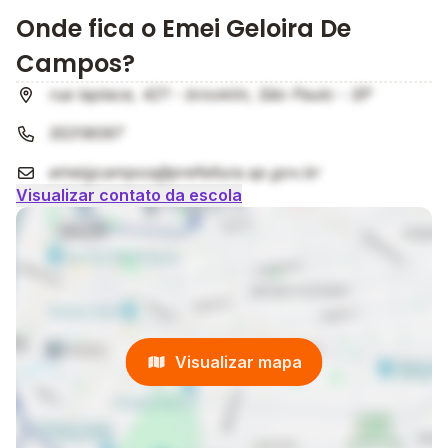
Onde fica o Emei Geloira De
Campos?
rua laplace, 421 - brooklin, São Paulo - SP
55318097
emeigcampos@prefeitura.sp.gov.br
Visualizar contato da escola
Visualizar mapa