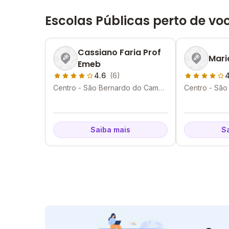
Escolas Públicas perto de vo
Cassiano Faria Prof
Mari
Emeb
4.6
(6)
4
Centro - São Bernardo do Campo
Centro - Sã
- SP
- SP
Saiba mais
S