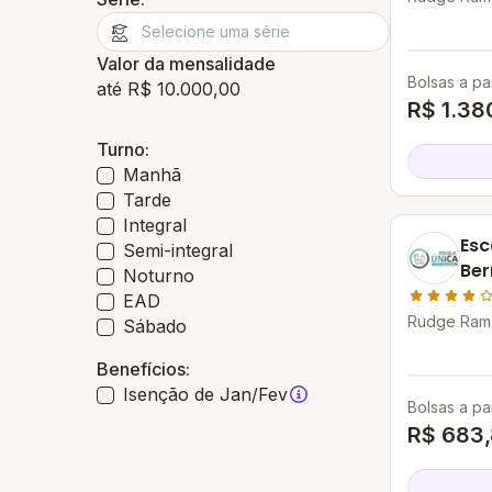
Campo - S
Valor da mensalidade
Bolsas a par
até R$ 10.000,00
R$ 1.38
Turno:
Manhã
Tarde
Integral
Esc
Semi-integral
Ber
Noturno
EAD
Rudge Ramo
Sábado
Campo - S
Benefícios:
Isenção de Jan/Fev
Bolsas a par
R$ 683