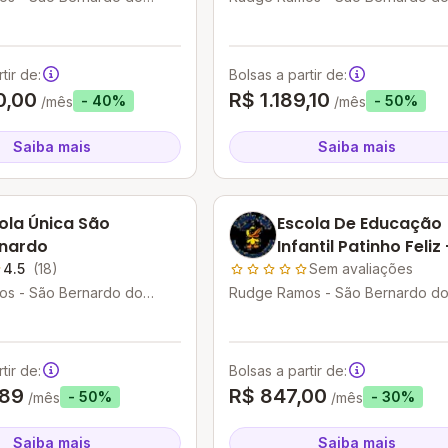
P
Campo - SP
tir de:
Bolsas a partir de:
0,00
R$ 1.189,10
- 40%
- 50%
/mês
/mês
Saiba mais
Saiba mais
ola Única São
Escola De Educação
nardo
Infantil Patinho Feliz -
Unidade Baby
4.5
(18)
Sem avaliações
s - São Bernardo do
Rudge Ramos - São Bernardo d
P
Campo - SP
tir de:
Bolsas a partir de:
,89
R$ 847,00
- 50%
- 30%
/mês
/mês
Saiba mais
Saiba mais