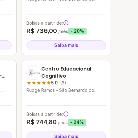
Campo - SP
Bolsas a partir de:
R$ 736,00
- 20%
/mês
Saiba mais
Centro Educacional
Cognitivo
5.0
(6)
o
Rudge Ramos - São Bernardo do
Campo - SP
Bolsas a partir de:
R$ 744,80
- 24%
/mês
Saiba mais