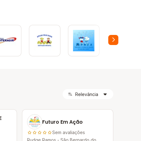
E
Futuro Em Ação
Sem avaliações
o
Rudge Ramos - São Bernardo do