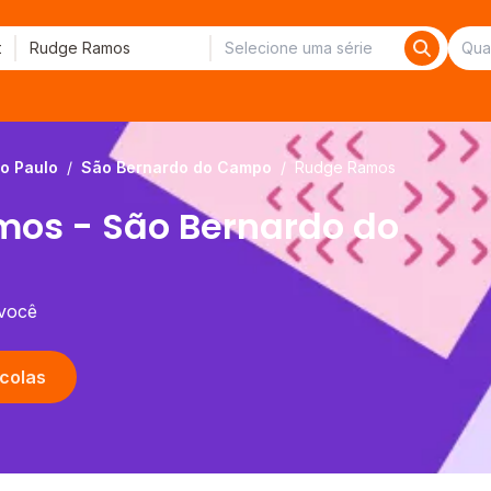
o Paulo
/
São Bernardo do Campo
/
Rudge Ramos
mos - São Bernardo do
 você
colas