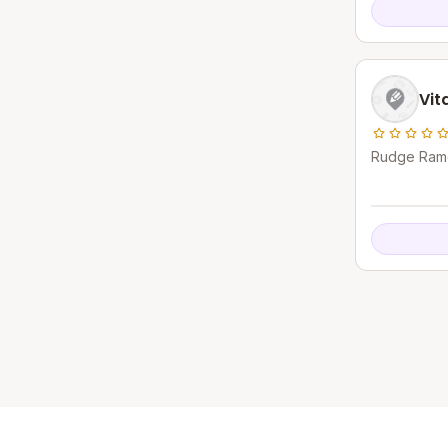
Vit
Rudge Ramo
Campo - S