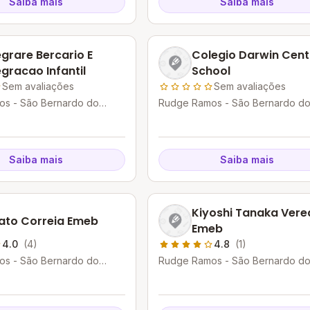
Saiba mais
Saiba mais
egrare Bercario E
Colegio Darwin Cent
egracao Infantil
School
Sem avaliações
Sem avaliações
s - São Bernardo do
Rudge Ramos - São Bernardo d
P
Campo - SP
Saiba mais
Saiba mais
Kiyoshi Tanaka Vere
iato Correia Emeb
Emeb
4.0
(4)
4.8
(1)
s - São Bernardo do
Rudge Ramos - São Bernardo d
P
Campo - SP