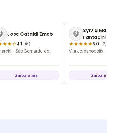
Sylvia Marilena
Jose Cataldi Emeb
Fantacini Zanetti
Profa Emeb
4.1
(6)
5.0
(2)
archi - São Bernardo do
Vila Jordanopolis - São Bernard
po - SP
do Campo - SP
Saiba mais
Saiba mais