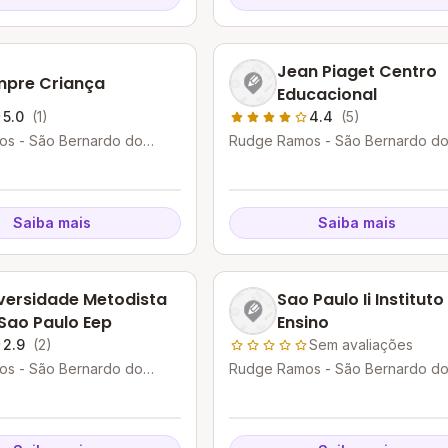
Jean Piaget Centro
pre Criança
Educacional
5.0
(1)
4.4
(5)
s - São Bernardo do
Rudge Ramos - São Bernardo d
P
Campo - SP
Saiba mais
Saiba mais
versidade Metodista
Sao Paulo Ii Instituto
Sao Paulo Eep
Ensino
2.9
(2)
Sem avaliações
s - São Bernardo do
Rudge Ramos - São Bernardo d
P
Campo - SP