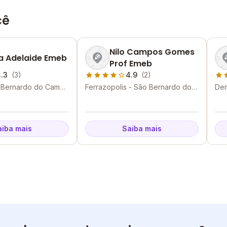
cê
Nilo Campos Gomes
a Adelaide Emeb
Prof Emeb
.3
(3)
4.9
(2)
o Bernardo do Campo
Ferrazopolis - São Bernardo do
Dem
Campo - SP
Cam
aiba mais
Saiba mais