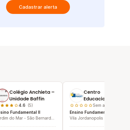
Cadastrar alerta
Colégio Anchieta –
Centro
Unidade Baffin
Educacional Piaget
4.6
(5)
Sem avaliações
sino Fundamental II
Ensino Fundamental II
rdim do Mar - São Bernardo
Vila Jordanopolis - São
 Campo - SP
Bernardo do Campo - SP