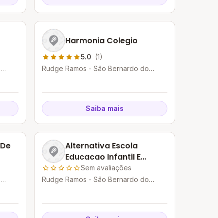
Harmonia Colegio
5.0
(1)
o
Rudge Ramos - São Bernardo do
Campo - SP
Saiba mais
 De
Alternativa Escola
Educacao Infantil E
Fundamental
Sem avaliações
o
Rudge Ramos - São Bernardo do
Campo - SP