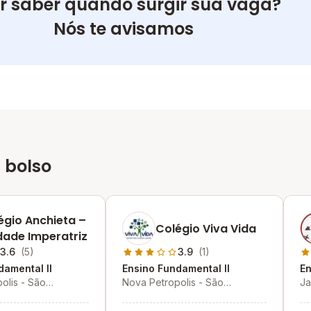
r saber quando surgir sua vaga?
Nós te avisamos
 bolso
égio Anchieta –
Colégio Viva Vida
dade Imperatriz
3.6
(5)
3.9
(1)
damental II
Ensino Fundamental II
En
olis - São
Nova Petropolis - São
Ja
o Campo - SP
Bernardo do Campo - SP
do