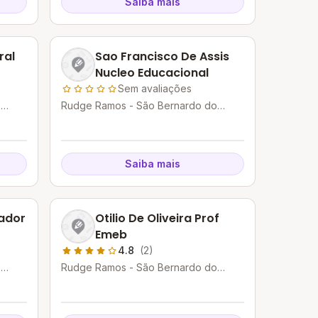
Saiba mais
ral
Sao Francisco De Assis
Nucleo Educacional
Sem avaliações
o
Rudge Ramos - São Bernardo do
Campo - SP
Saiba mais
ador
Otilio De Oliveira Prof
Emeb
4.8
(2)
o
Rudge Ramos - São Bernardo do
Campo - SP