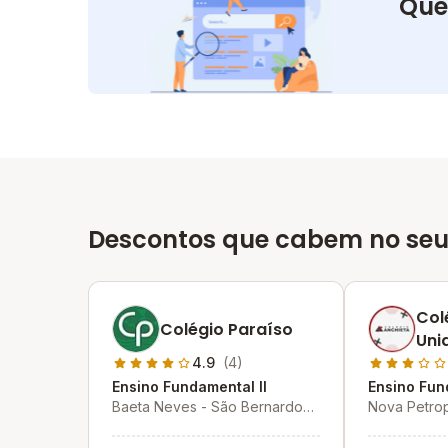
Que
Descontos que cabem no seu
Col
Colégio Paraíso
Uni
4.9
(4)
Ensino Fundamental II
Ensino Fun
Baeta Neves - São Bernardo
Nova Petrop
do Campo - SP
Bernardo d