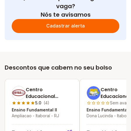
vaga?
Nós te avisamos
Cadastrar alerta
Descontos que cabem no seu bolso
Centro
Centro
Educacional
Educacional
Telnuza Alves
Marques
5.0
(4)
Sem avali
Galvao
Ensino Fundamental II
Ensino Fundamental I
Ampliacao - Itaboraí - RJ
Dona Lucinda - Itaboraí