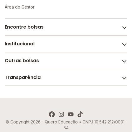
Área do Gestor
Encontre bolsas
Institucional
Melhores escolas de São Paulo
Escolas por cidade e bairro
Outras bolsas
Sobre o Melhor Escola
Bolsas de estudo em escolas
Revista Melhor Escola
Transparência
Faculdades e universidades
Trabalhe conosco
Escolas de inglês
Termos de uso
Aviso de Privacidade
© Copyright 2026 - Quero Educação • CNPJ 10.542.212/0001-
Política de Cookies
54