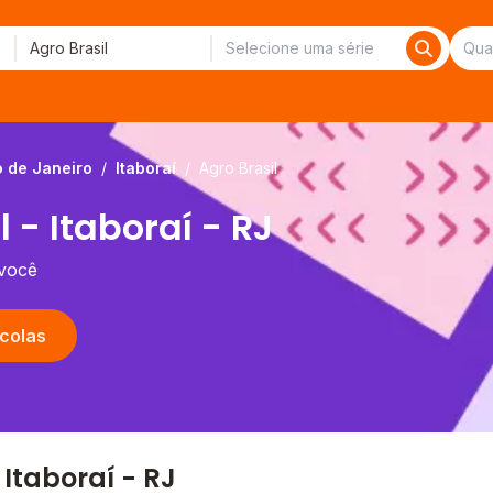
o de Janeiro
/
Itaboraí
/
Agro Brasil
 - Itaboraí - RJ
 você
colas
Itaboraí - RJ