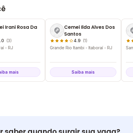
cê
i Irani Rosa Da
Cemei Ilda Alves Dos
Santos
.0
(3)
4.9
(1)
raí - RJ
Grande Rio Itambi - Itaboraí - RJ
San
RJ
aiba mais
Saiba mais
r saber quando surgir sua vaga?