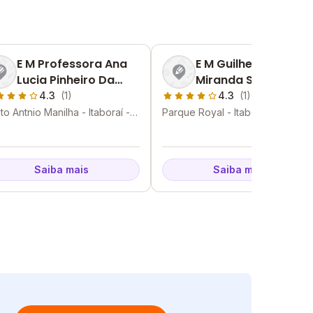
E M Professora Ana
E M Guilherme De
Lucia Pinheiro Da
Miranda Saraiva
Cunha Monteiro
4.3
(1)
4.3
(1)
to Antnio Manilha - Itaboraí -
Parque Royal - Itaboraí - RJ
Saiba mais
Saiba mais