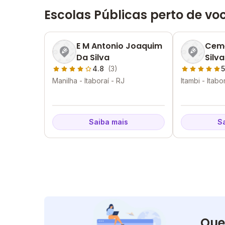
Escolas Públicas perto de vo
E M Antonio Joaquim
Ceme
Da Silva
Silva
4.8
(3)
5
Manilha - Itaboraí - RJ
Itambi - Itabo
Saiba mais
S
Que