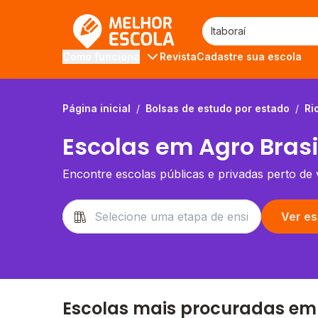
Melhor Escola
Revista
Cadastre sua escola
Como funciona
Página inicial
/
Bolsas de estudo por estado
/
Ri
Escolas em Agro Brasil
Encontre escolas públicas e privadas perto de
Ver es
Escolas mais procuradas em 