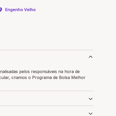
Engenho Velho
nalisadas pelos responsáveis na hora de
ticular, criamos o Programa de Bolsa Melhor
ra garantir a bolsa de estudo, os pais devem