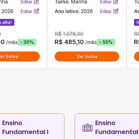
nhã
Turno:
Manhã
T
Editar
Editar
:
2026
Ano letivo:
2026
An
Editar
Editar
 alta!
I
0
R$ 1.078,00
R
60
R$ 485,10
R
/mês
/mês
- 30%
- 55%
er bolsa
Ver bolsa
Ensino
Ensino
Fundamental I
Fundamental 