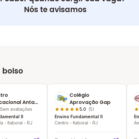
Nós te avisamos
 bolso
tro
Colégio
cacional Antas
Aprovação Gap
ques
Sem avaliações
5.0
(5)
damental II
Ensino Fundamental II
En
 - Itaboraí - RJ
Centro - Itaboraí - RJ
Am