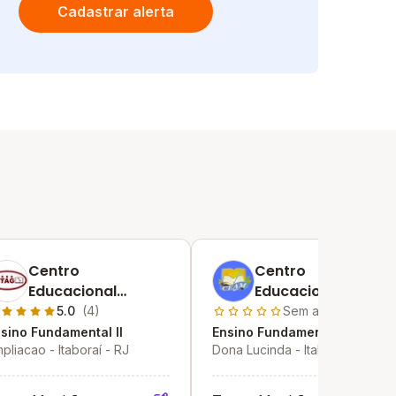
Cadastrar alerta
Centro
Centro
Educacional
Educacional Antas
Telnuza Alves
Marques
5.0
(4)
Sem avaliações
Galvao
sino Fundamental II
Ensino Fundamental II
pliacao - Itaboraí - RJ
Dona Lucinda - Itaboraí - RJ