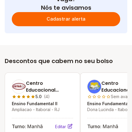
Nós te avisamos
Cadastrar alerta
Descontos que cabem no seu bolso
Centro
Centro
Educacional
Educacional
Telnuza Alves
Marques
5.0
(4)
Sem avali
Galvao
Ensino Fundamental II
Ensino Fundamental I
Ampliacao - Itaboraí - RJ
Dona Lucinda - Itaboraí
Turno:
Manhã
Turno:
Manhã
Editar