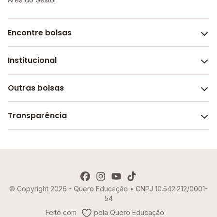
Encontre bolsas
Institucional
Melhores escolas de São Paulo
Escolas por cidade e bairro
Outras bolsas
Sobre o Melhor Escola
Bolsas de estudo em escolas
Revista Melhor Escola
Transparência
Faculdades e universidades
Trabalhe conosco
Escolas de inglês
Termos de uso
Aviso de Privacidade
© Copyright 2026 - Quero Educação • CNPJ 10.542.212/0001-
Política de Cookies
54
Imprensa
Feito com
pela Quero Educação