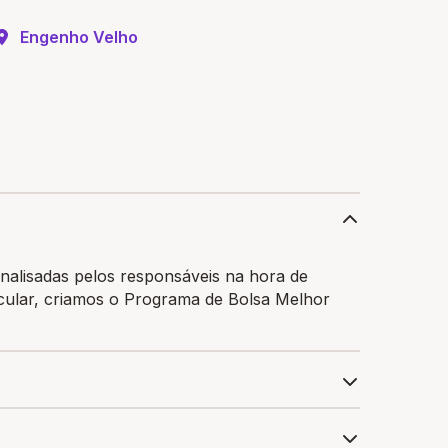
Engenho Velho
nalisadas pelos responsáveis na hora de
ticular, criamos o Programa de Bolsa Melhor
ra garantir a bolsa de estudo, os pais devem