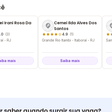
cê
i Irani Rosa Da
Cemei Ilda Alves Dos
Santos
.0
(3)
4.9
(1)
raí - RJ
Grande Rio Itambi - Itaboraí - RJ
San
RJ
aiba mais
Saiba mais
r saber quando surgir sua vaga?