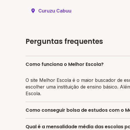
Curuzu Cabuu
Perguntas frequentes
Como funciona o Melhor Escola?
O site Melhor Escola é o maior buscador de es
escolher uma instituição de ensino básico. Alé
Escola.
Como conseguir bolsa de estudos com o Me
O programa de bolsa do Melhor Escola disponib
Qual é a mensalidade média das escolas par