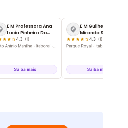
E M Professora Ana
E M Guilherme De
Lucia Pinheiro Da
Miranda Saraiva
Cunha Monteiro
4.3
(1)
4.3
(1)
to Antnio Manilha - Itaboraí -
Parque Royal - Itaboraí - RJ
Saiba mais
Saiba mais