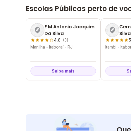
Escolas Públicas perto de vo
E M Antonio Joaquim
Ceme
Da Silva
Silva
4.8
(3)
5
Manilha - Itaboraí - RJ
Itambi - Itabo
Saiba mais
S
Que