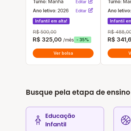
Turno:
Manhã
Turno:
Ma
Editar
Ano letivo:
2026
Ano letivo
Editar
Infantil em alta!
Infantil em
R$ 500,00
R$ 488,0
R$ 325,00
R$ 341,
/mês
- 35%
Ver bolsa
V
Busque pela etapa de ensino
Educação
Infantil