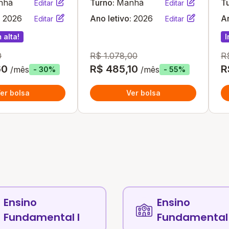
nhã
Turno:
Manhã
T
Editar
Editar
:
2026
Ano letivo:
2026
An
Editar
Editar
 alta!
I
0
R$ 1.078,00
R
60
R$ 485,10
R
/mês
/mês
- 30%
- 55%
er bolsa
Ver bolsa
Ensino
Ensino
Fundamental I
Fundamental 