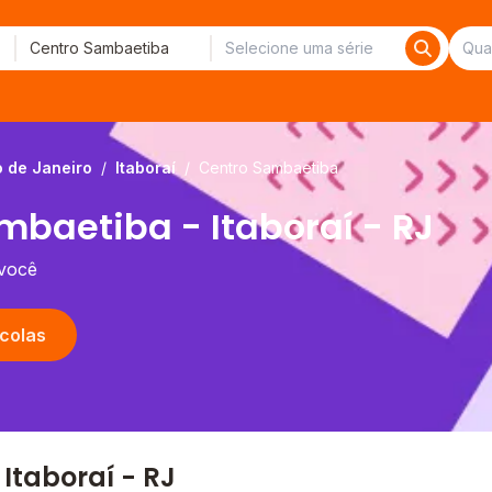
o de Janeiro
/
Itaboraí
/
Centro Sambaetiba
mbaetiba - Itaboraí - RJ
 você
colas
Itaboraí - RJ