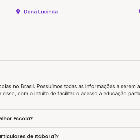
Dona Lucinda
colas no Brasil. Possuímos todas as informações a serem a
m disso, com o intuito de facilitar o acesso à educação par
lhor Escola?
iliza vagas com até 80% de desconto nas mensalidades. Pa
ticulares de Itaboraí?