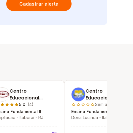
Cadastrar alerta
Centro
Centro
Educacional
Educacional Antas
Telnuza Alves
Marques
5.0
(4)
Sem avaliações
Galvao
sino Fundamental II
Ensino Fundamental II
pliacao - Itaboraí - RJ
Dona Lucinda - Itaboraí - RJ