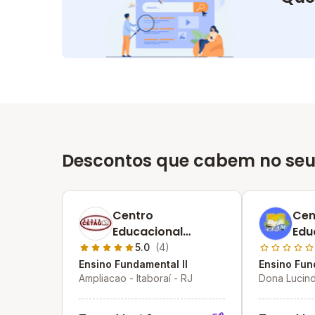
Descontos que cabem no seu
Centro
Cen
Educacional
Edu
Telnuza Alves
Mar
5.0
(4)
Galvao
Ensino Fundamental II
Ensino Fun
Ampliacao - Itaboraí - RJ
Dona Lucinda