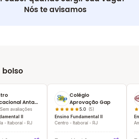
Nós te avisamos
 bolso
tro
Colégio
cacional Antas
Aprovação Gap
ques
Sem avaliações
5.0
(5)
damental II
Ensino Fundamental II
En
 - Itaboraí - RJ
Centro - Itaboraí - RJ
Am