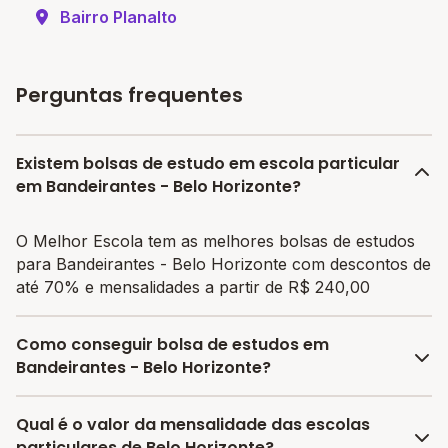
Bairro Planalto
Perguntas frequentes
Existem bolsas de estudo em escola particular
em Bandeirantes - Belo Horizonte?
O Melhor Escola tem as melhores bolsas de estudos
para Bandeirantes - Belo Horizonte com descontos de
até 70% e mensalidades a partir de R$ 240,00
Como conseguir bolsa de estudos em
Bandeirantes - Belo Horizonte?
O programa de bolsa do Melhor Escola disponibiliza
Qual é o valor da mensalidade das escolas
vagas com até 80% de desconto nas mensalidades.
particulares de Belo Horizonte?