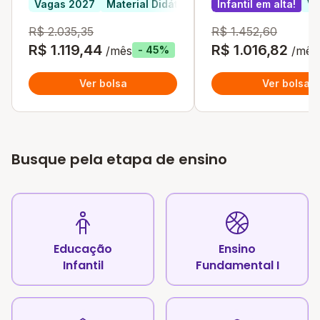
Vagas 2027
Material Didático Incluso
Infantil em alta!
Infantil em alta
Va
R$ 2.035,35
R$ 1.452,60
R$ 1.119,44
R$ 1.016,82
/mês
/mês
- 45%
Ver bolsa
Ver bolsa
Busque pela etapa de ensino
Educação
Ensino
Infantil
Fundamental I