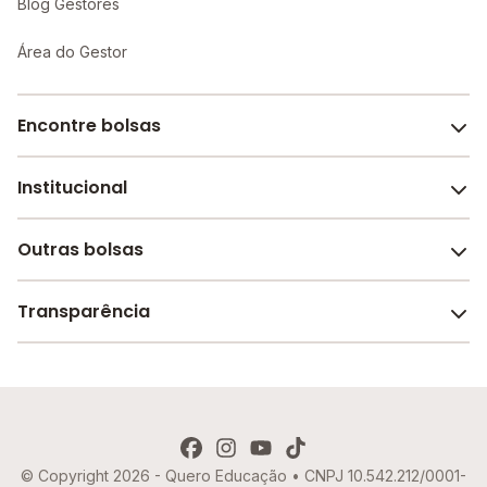
Blog Gestores
Área do Gestor
Encontre bolsas
Institucional
Melhores escolas de São Paulo
Escolas por cidade e bairro
Outras bolsas
Sobre o Melhor Escola
Bolsas de estudo em escolas
Revista Melhor Escola
Transparência
Faculdades e universidades
Trabalhe conosco
Escolas de inglês
Termos de uso
Aviso de Privacidade
© Copyright 2026 - Quero Educação • CNPJ 10.542.212/0001-
Política de Cookies