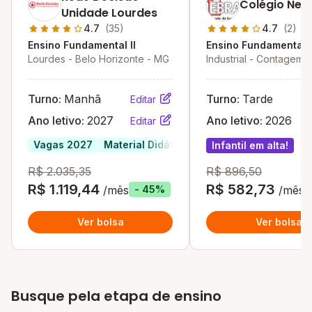
Colégio Neb
Unidade Lourdes
4.7
(35)
4.7
(2)
Ensino Fundamental II
Ensino Fundamental I
Lourdes - Belo Horizonte - MG
Industrial - Contagem 
Turno:
Manhã
Turno:
Tarde
Editar
Ano letivo:
2027
Ano letivo:
2026
Editar
Vagas 2027
Material Didático Incluso
Infantil em alta
Infantil em alta!
R$ 2.035,35
R$ 896,50
R$ 1.119,44
R$ 582,73
/mês
/mês
- 45%
Ver bolsa
Ver bolsa
Busque pela etapa de ensino