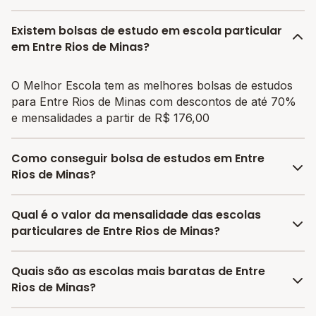
Existem bolsas de estudo em escola particular
em Entre Rios de Minas?
O Melhor Escola tem as melhores bolsas de estudos
para Entre Rios de Minas com descontos de até 70%
e mensalidades a partir de R$ 176,00
Como conseguir bolsa de estudos em Entre
Rios de Minas?
O programa de bolsa do Melhor Escola disponibiliza
Qual é o valor da mensalidade das escolas
vagas com até 80% de desconto nas mensalidades.
particulares de Entre Rios de Minas?
Para garantir a bolsa de estudo, os responsáveis
devem escolher a escola mais adequada e pagar a
A média da mensalidade em Entre Rios de Minas é de
Quais são as escolas mais baratas de Entre
pré-matrícula no site.
R$ 176,00 reais, sendo a mensalidade mais barata
Rios de Minas?
R$ 176,00 e a mensalidade mais cara R$ 176,00.