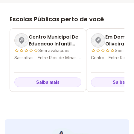
Escolas Públicas perto de você
Centro Municipal De
Em Dom Os
Educacao Infantil
Oliveira
Professora Geralda
Sem avaliações
Sem aval
De Melo Vieira
Sassafras - Entre Rios de Minas -
Centro - Entre Rios d
MG
Resende
MG
Saiba mais
Saiba mai