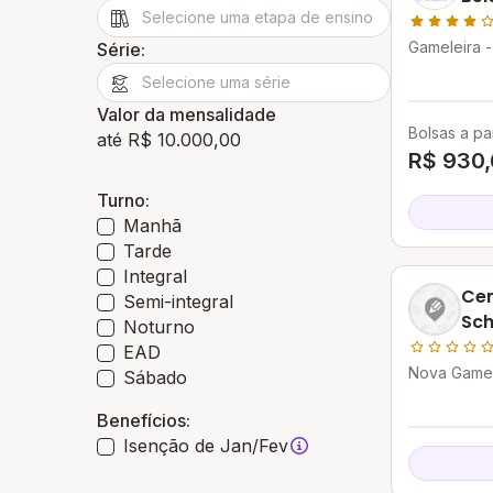
Gameleira -
Série:
Valor da mensalidade
Bolsas a par
até R$ 10.000,00
R$ 930
Turno:
Manhã
Tarde
Integral
Cen
Semi-integral
Sch
Noturno
EAD
Nova Gamel
Sábado
Benefícios:
Isenção de Jan/Fev