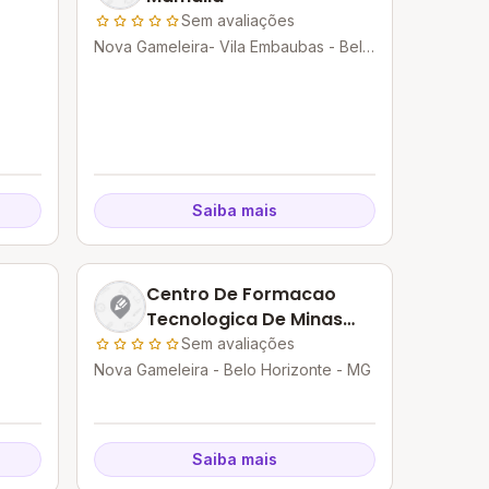
Sem avaliações
Nova Gameleira- Vila Embaubas - Belo
Horizonte - MG
Saiba mais
Centro De Formacao
Tecnologica De Minas
Gerais-centromig -
Sem avaliações
Unidade Ii
Nova Gameleira - Belo Horizonte - MG
Saiba mais