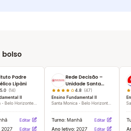
 bolso
tituto Padre
Rede Decisão –
élico Lipàni
Unidade Santa
Branca
5.0
(14)
4.8
(47)
damental II
Ensino Fundamental II
En
- Belo Horizonte -
Santa Monica - Belo Horizonte
Sa
- MG
- 
nhã
Turno:
Manhã
T
Editar
Editar
:
2027
Ano letivo:
2027
An
Editar
Editar