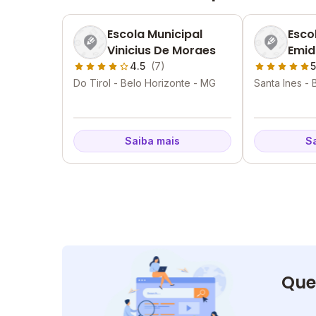
Escola Municipal
Esco
Vinicius De Moraes
Emid
4.5
(7)
5
Do Tirol - Belo Horizonte - MG
Santa Ines -
Saiba mais
S
Que