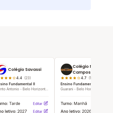
Colégio Noeme
Colégio Savassi
Campos
4.4
(23)
4.7
(11)
sino Fundamental II
Ensino Fundamental II
nto Antonio - Belo Horizonte
Guarani - Belo Horizonte - MG
MG
urno:
Tarde
Turno:
Manhã
Editar
Editar
o letivo:
2027
Ano letivo:
2026
Editar
Editar