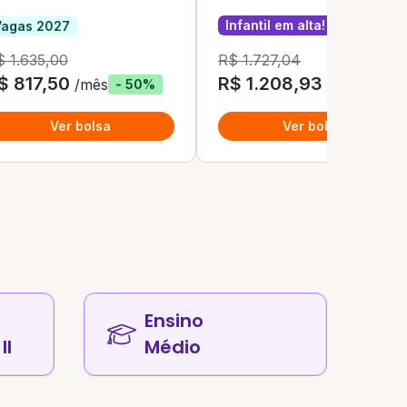
Infantil em alta!
Vagas 20
Vagas 2027
$ 1.635,00
R$ 1.727,04
$ 817,50
R$ 1.208,93
/mês
/mês
- 50%
- 30
Ver bolsa
Ver bolsa
Ensino
II
Médio