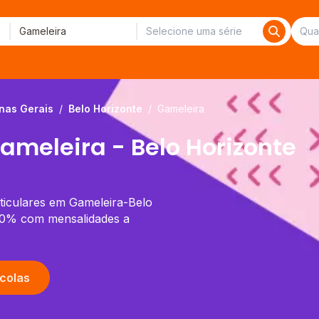
nas Gerais
/
Belo Horizonte
/
Gameleira
ameleira - Belo Horizonte
rticulares em Gameleira-Belo
 70% com mensalidades a
colas