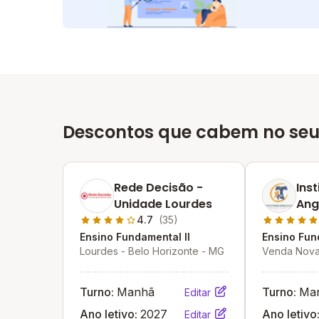
Descontos que cabem no seu
Rede Decisão -
Ins
Unidade Lourdes
Ang
4.7
(35)
Ensino Fundamental II
Ensino Fun
Lourdes - Belo Horizonte - MG
Venda Nova 
MG
Turno:
Manhã
Turno:
Ma
Editar
Ano letivo:
2027
Ano letivo
Editar