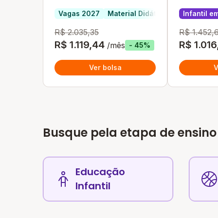
Vagas 2027
Material Didático Incluso
Infantil em
Infan
R$ 2.035,35
R$ 1.452,
R$ 1.119,44
R$ 1.016
/mês
- 45%
Ver bolsa
V
Busque pela etapa de ensino
Educação
Infantil