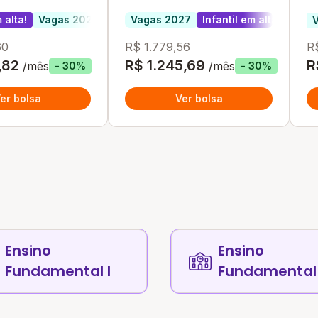
 alta!
til em alta!
Vagas 2027
Vagas 2027
Infantil em alta!
60
R$ 1.779,56
R
,82
R$ 1.245,69
R
/mês
/mês
- 30%
- 30%
er bolsa
Ver bolsa
Ensino
Ensino
Fundamental I
Fundamental 