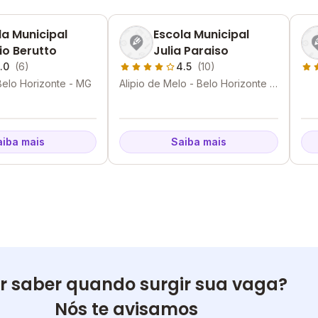
la Municipal
Escola Municipal
io Berutto
Julia Paraiso
.0
(6)
4.5
(10)
 Belo Horizonte - MG
Alipio de Melo - Belo Horizonte -
MG
aiba mais
Saiba mais
r saber quando surgir sua vaga?
Nós te avisamos