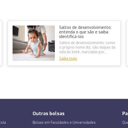
Saltos de desenvolvimento:
entenda o que são e saiba
identificá-los
Saltos de desenvolvimento: como
o próprio nome diz, são etapas da
vida do bebê, marcadas por
mudanças no comportamento e
Saiba mais
pelo...
Outras bolsas
Pa
cola
Bolsas em Faculdades e Universidades
Que