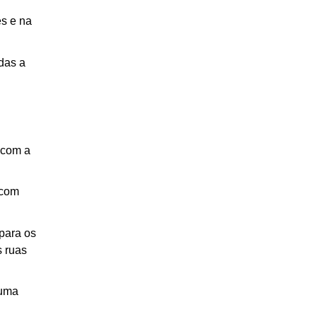
s e na 
as a 
com a 
com 
ara os 
 ruas 
uma 