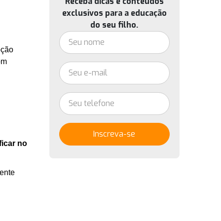
Receba dicas e conteúdos
exclusivos para a educação
do seu filho.
ção 
m 
Inscreva-se
icar no 
ente 