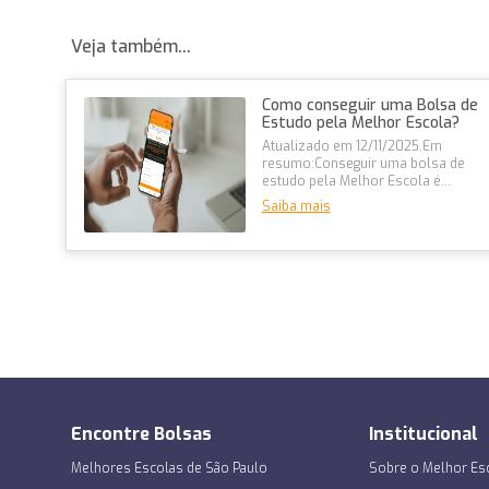
Veja também...
Como conseguir uma Bolsa de
Estudo pela Melhor Escola?
Atualizado em 12/11/2025.Em
resumo:Conseguir uma bolsa de
estudo pela Melhor Escola é
simples e 100% online, com
Saiba mais
descontos de...
Encontre Bolsas
Institucional
Melhores Escolas de São Paulo
Sobre o Melhor Es