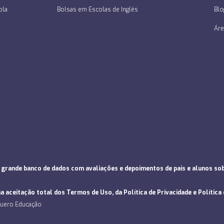
ola
Bolsas em Escolas de Inglês
Blo
Áre
rande banco de dados com avaliações e depoimentos de pais e alunos sobr
na aceitação total dos
Termos de Uso
, da
Política de Privacidade
e
Política
Quero Educação