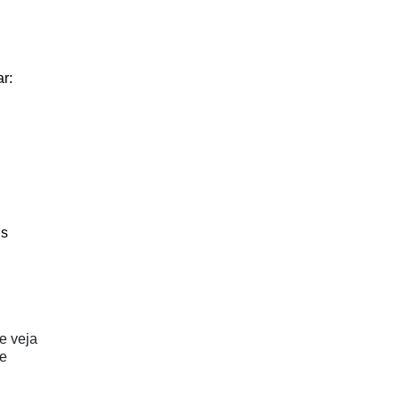
r: 
s 
 veja 
e 