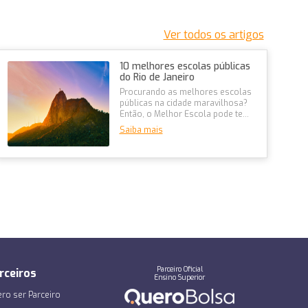
Ver todos os artigos
10 melhores escolas públicas
do Rio de Janeiro
Procurando as melhores escolas
públicas na cidade maravilhosa?
Então, o Melhor Escola pode te
ajudar!Encontre bolsas de 80%
Saiba mais
p...
Parceiro Oficial
rceiros
Ensino Superior
ro ser Parceiro