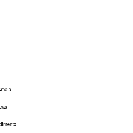
smo a 
ras 
dimento 