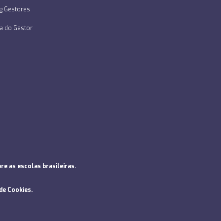
g Gestores
a do Gestor
e as escolas brasileiras.
 de Cookies
.