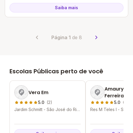
Saiba mais
Página 1
de 8
Escolas Públicas perto de você
Amaury De 
Vera Em
Ferreira Pr
5.0
(2)
5.0
(2)
Jardim Schmitt - São José do Rio
Res M Teles I - São 
Preto - SP
Preto - SP