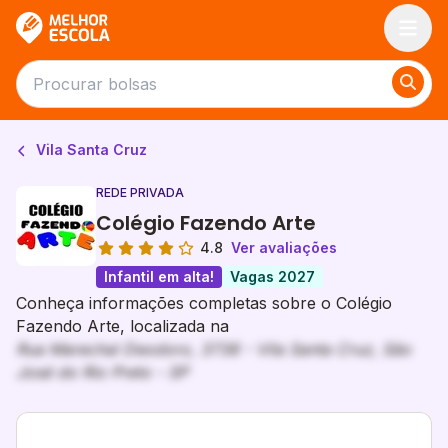
Melhor Escola
Vila Santa Cruz
REDE PRIVADA
Colégio Fazendo Arte
4.8
Ver avaliações
Infantil em alta!
Vagas 2027
Conheça informações completas sobre o Colégio
Fazendo Arte, localizada na
Rua Marechal Deodoro, 3738 - Vila Santa Cruz, São
José do Rio Preto - SP