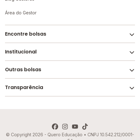
Área do Gestor
Encontre bolsas
Institucional
Melhores escolas de São Paulo
Escolas por cidade e bairro
Outras bolsas
Sobre o Melhor Escola
Bolsas de estudo em escolas
Revista Melhor Escola
Transparência
Faculdades e universidades
Trabalhe conosco
Escolas de inglês
Termos de uso
Aviso de Privacidade
© Copyright 2026 - Quero Educação • CNPJ 10.542.212/0001-
Política de Cookies