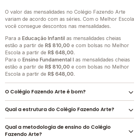
O valor das mensalidades no Colégio Fazendo Arte
variam de acordo com as séries. Com o Melhor Escola
você consegue descontos nas mensalidades.
Para a
Educação Infantil
as mensalidades cheias
estão a partir de
R$ 810,00
e com bolsas no Melhor
Escola a partir de
R$ 648,00
.
Para o
Ensino Fundamental I
as mensalidades cheias
estão a partir de
R$ 810,00
e com bolsas no Melhor
Escola a partir de
R$ 648,00
.
O Colégio Fazendo Arte é bom?
O Colégio Fazendo Arte é bem avaliado por pais,
Qual a estrutura do Colégio Fazendo Arte?
alunos e funcionários da escola, com uma
avaliação
média de 4.8
, que reflete o preparo e qualidade de
O Colégio Fazendo Arte oferece toda a estrutura
Qual a metodologia de ensino do Colégio
ensino da instituição.
necessária para o conforto e desenvolvimento
Fazendo Arte?
A escola recebeu avaliação de
4.8
em
participação