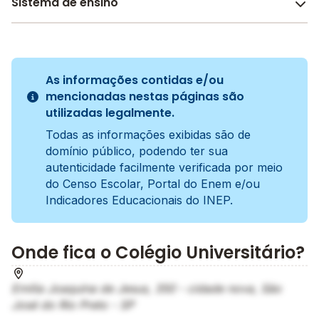
Tradicional
Sistema de ensino
A metodologia é um conjunto de métodos e práticas
adotados pela escola no processo de ensino e
SAS
aprendizagem do aluno.
O sistema de ensino compreende o conjunto de
métodos, práticas pedagógicas, currículos e
As informações contidas e/ou
avaliações que guiam o processo educacional,
mencionadas nestas páginas são
garantindo que os estudantes adquiram
utilizadas legalmente.
conhecimentos e habilidades essenciais para seu
Todas as informações exibidas são de
desenvolvimento acadêmico e pessoal.
domínio público, podendo ter sua
autenticidade facilmente verificada por meio
do Censo Escolar, Portal do Enem e/ou
Indicadores Educacionais do INEP.
Onde fica o Colégio Universitário?
Emília Joaquina de Jesus, 350 - cidade nova, São
José do Rio Preto - SP