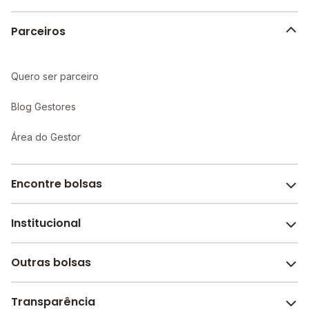
Parceiros
Quero ser parceiro
Blog Gestores
Área do Gestor
Encontre bolsas
Institucional
Melhores escolas de São Paulo
Escolas por cidade e bairro
Outras bolsas
Sobre o Melhor Escola
Bolsas de estudo em escolas
Revista Melhor Escola
Transparência
Faculdades e universidades