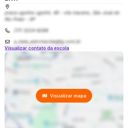
praca ugolino ugolini, 48 - vila maceno, São José do
Rio Preto - SP
(17) 3224-8288
a_bela_adormecida@ig.com.br
Visualizar contato da escola
Visualizar mapa