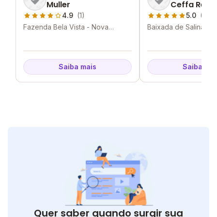
Muller
Ceffa Rei Al
4.9
(1)
5.0
(1)
Fazenda Bela Vista - Nova
Baixada de Salinas -
Friburgo - RJ
Friburgo - RJ
Saiba mais
Saiba mai
Quer saber quando surgir sua