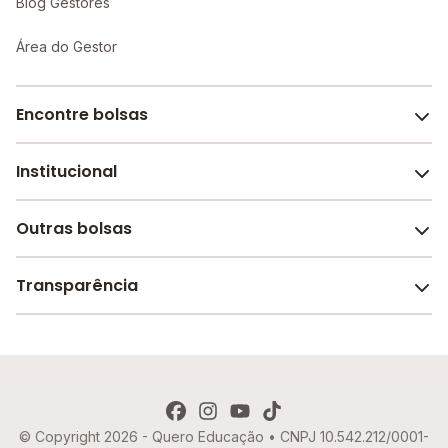
Blog Gestores
Área do Gestor
Encontre bolsas
Institucional
Melhores escolas de São Paulo
Escolas por cidade e bairro
Outras bolsas
Sobre o Melhor Escola
Bolsas de estudo em escolas
Revista Melhor Escola
Transparência
Faculdades e universidades
Trabalhe conosco
Escolas de inglês
Termos de uso
Aviso de Privacidade
© Copyright 2026 - Quero Educação • CNPJ 10.542.212/0001-
Política de Cookies