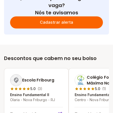
vaga?
Nós te avisamos
Cadastrar alerta
Descontos que cabem no seu bolso
Colégio For
Escola Fribourg
Máxima Nov
Friburgo
5.0
(3)
5.0
(1)
Ensino Fundamental II
Ensino Fundamental I
Olaria - Nova Friburgo - RJ
Centro - Nova Friburgo