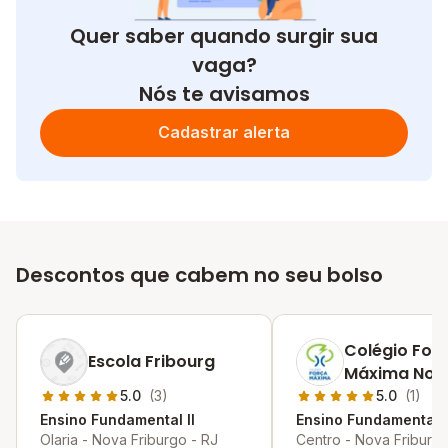
Quer saber quando surgir sua
vaga?
Nós te avisamos
Cadastrar alerta
Descontos que cabem no seu bolso
Colégio For
Escola Fribourg
Máxima Nov
Friburgo
5.0
(3)
5.0
(1)
Ensino Fundamental II
Ensino Fundamental I
Olaria - Nova Friburgo - RJ
Centro - Nova Friburgo