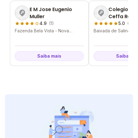
E M Jose Eugenio
Colegio Mun
Muller
Ceffa Rei Al
4.9
(1)
5.0
(1)
Fazenda Bela Vista - Nova
Baixada de Salinas -
Friburgo - RJ
Friburgo - RJ
Saiba mais
Saiba mai