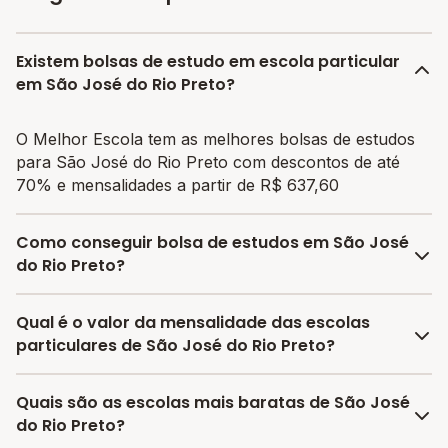
Existem bolsas de estudo em escola particular
em São José do Rio Preto?
O Melhor Escola tem as melhores bolsas de estudos
para São José do Rio Preto com descontos de até
70% e mensalidades a partir de R$ 637,60
Como conseguir bolsa de estudos em São José
do Rio Preto?
O programa de bolsa do Melhor Escola disponibiliza
Qual é o valor da mensalidade das escolas
vagas com até 80% de desconto nas mensalidades.
particulares de São José do Rio Preto?
Para garantir a bolsa de estudo, os responsáveis
devem escolher a escola mais adequada e pagar a
A média da mensalidade em São José do Rio Preto é
Quais são as escolas mais baratas de São José
pré-matrícula no site.
de R$ 1.278,44 reais, sendo a mensalidade mais
do Rio Preto?
barata R$ 637,60 e a mensalidade mais cara