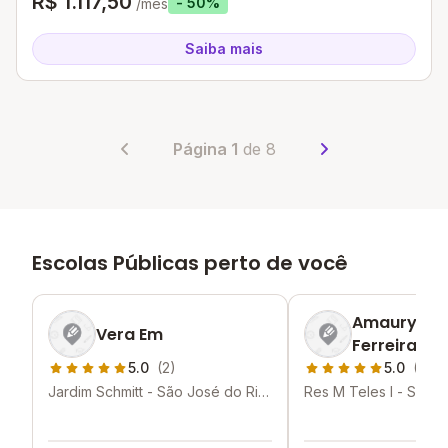
R$ 1.117,50
- 50%
/mês
Saiba mais
Página 1
de 8
Escolas Públicas perto de você
Amaury De 
Vera Em
Ferreira Pr
5.0
(2)
5.0
(2)
Jardim Schmitt - São José do Rio
Res M Teles I - São 
Preto - SP
Preto - SP