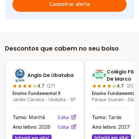
Cadastrar alerta
Descontos que cabem no seu bolso
Colégio Fil
Anglo De Ubatuba
De Marco
4.7
(27)
4.7
(207)
Ensino Fundamental II
Ensino Fundamental I
Jardim Carolina - Ubatuba - SP
Parque Guarani - São P
SP
Turno:
Manhã
Turno:
Tarde
Editar
Ano letivo:
2026
Ano letivo:
2027
Editar
Infantil em alta!
Va
Infantil em alta!