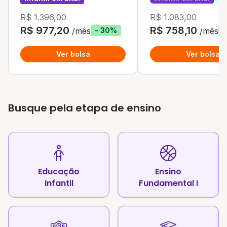
R$ 1.396,00
R$ 1.083,00
R$ 977,20
R$ 758,10
/mês
/mês
- 30%
-
Ver bolsa
Ver bolsa
Busque pela etapa de ensino
Educação
Ensino
Infantil
Fundamental I