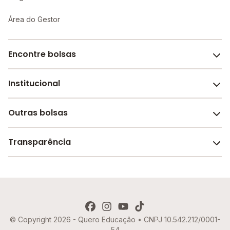
Área do Gestor
Encontre bolsas
Institucional
Melhores escolas de São Paulo
Escolas por cidade e bairro
Outras bolsas
Sobre o Melhor Escola
Bolsas de estudo em escolas
Revista Melhor Escola
Transparência
Faculdades e universidades
Trabalhe conosco
Escolas de inglês
Termos de uso
Aviso de Privacidade
© Copyright 2026 - Quero Educação • CNPJ 10.542.212/0001-
Política de Cookies
54