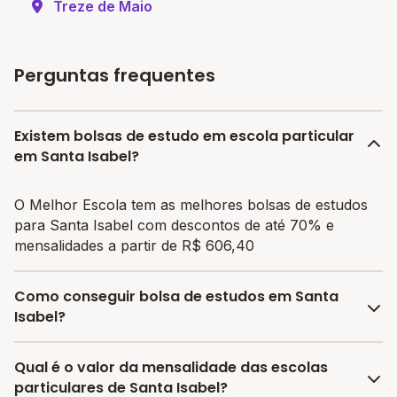
Treze de Maio
Perguntas frequentes
Existem bolsas de estudo em escola particular
em Santa Isabel?
O Melhor Escola tem as melhores bolsas de estudos
para Santa Isabel com descontos de até 70% e
mensalidades a partir de R$ 606,40
Como conseguir bolsa de estudos em Santa
Isabel?
O programa de bolsa do Melhor Escola disponibiliza
Qual é o valor da mensalidade das escolas
vagas com até 80% de desconto nas mensalidades.
particulares de Santa Isabel?