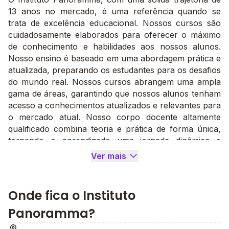
13 anos no mercado, é uma referência quando se
trata de excelência educacional. Nossos cursos são
cuidadosamente elaborados para oferecer o máximo
de conhecimento e habilidades aos nossos alunos.
Nosso ensino é baseado em uma abordagem prática e
atualizada, preparando os estudantes para os desafios
do mundo real. Nossos cursos abrangem uma ampla
gama de áreas, garantindo que nossos alunos tenham
acesso a conhecimentos atualizados e relevantes para
o mercado atual. Nosso corpo docente altamente
qualificado combina teoria e prática de forma única,
tornando o aprendizado uma jornada dinâmica e
cativante. Ao longo desses 13 anos, o Instituto
Ver mais
Panoramma tem orgulho de ter ajudado inúmeros
alunos a atingir seus objetivos educacionais e
profissionais. Nosso compromisso com a excelência
Onde fica o Instituto
educacional permanece firme, e esperamos continuar
Panoramma?
sendo uma fonte de conhecimento e inspiração para
as próximas gerações. Venha fazer parte!