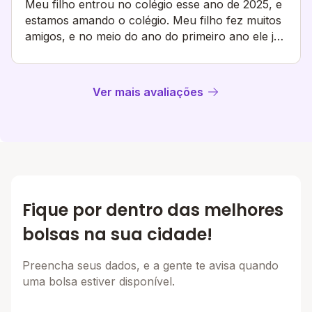
Meu filho entrou no colégio esse ano de 2025, e
estamos amando o colégio. Meu filho fez muitos
amigos, e no meio do ano do primeiro ano ele já
sabia o que era um vestibular e como
funcionava, professores e equipe muito
atenciosos com ele, sempre nos deixando por
Ver mais avaliações
dentro de tudo. Obrigada colégio pnr
Fique por dentro das melhores
bolsas na sua cidade!
Preencha seus dados, e a gente te avisa quando
uma bolsa estiver disponível.