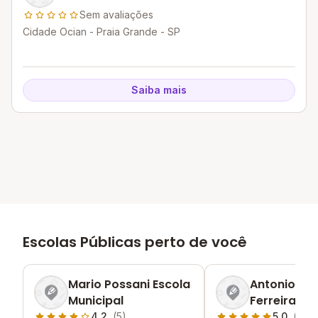
Sem avaliações
Cidade Ocian - Praia Grande - SP
Saiba mais
Escolas Públicas perto de você
Mario Possani Escola
Antonio Pe
Municipal
Ferreira Es
Municipal
4.2
(5)
5.0
(2)