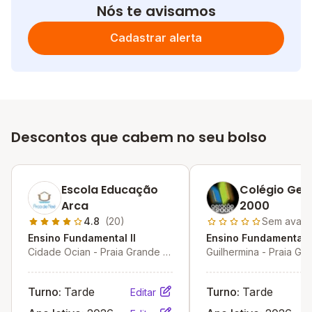
Nós te avisamos
Cadastrar alerta
Descontos que cabem no seu bolso
Escola Educação
Colégio Ger
Arca
2000
4.8
(20)
Sem avali
Ensino Fundamental II
Ensino Fundamental I
Cidade Ocian - Praia Grande -
Guilhermina - Praia Gr
SP
Turno:
Tarde
Turno:
Tarde
Editar