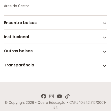
Área do Gestor
Encontre bolsas
Institucional
Melhores escolas de São Paulo
Escolas por cidade e bairro
Outras bolsas
Sobre o Melhor Escola
Bolsas de estudo em escolas
Revista Melhor Escola
Transparência
Faculdades e universidades
Trabalhe conosco
Escolas de inglês
Termos de uso
Aviso de Privacidade
© Copyright 2026 - Quero Educação • CNPJ 10.542.212/0001-
Política de Cookies
54