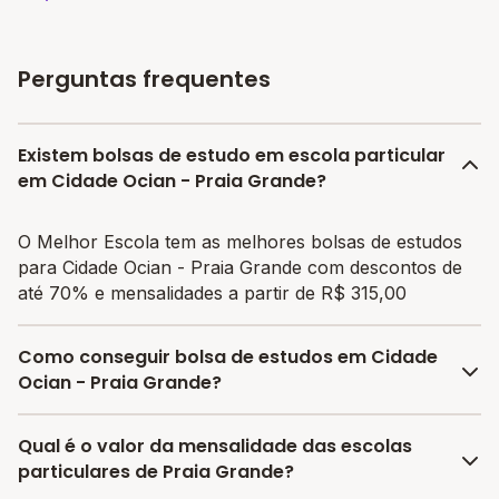
Perguntas frequentes
Existem bolsas de estudo em escola particular
em Cidade Ocian - Praia Grande?
O Melhor Escola tem as melhores bolsas de estudos
para Cidade Ocian - Praia Grande com descontos de
até 70% e mensalidades a partir de R$ 315,00
Como conseguir bolsa de estudos em Cidade
Ocian - Praia Grande?
O programa de bolsa do Melhor Escola disponibiliza
Qual é o valor da mensalidade das escolas
vagas com até 80% de desconto nas mensalidades.
particulares de Praia Grande?
Para garantir a bolsa de estudo, os responsáveis