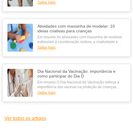
online, com descontos de...
Saiba mais
Atividades com massinha de modelar: 10
ideias criativas para crianças
Em resumo:As atividades com massinha de modelar
estimulam a coordenação motora, a criatividade e
concentração dos pequenos de...
Saiba mais
Dia Nacional da Vacinação: importância e
como participar do Dia D
Em resumo:O Dia Nacional da Vacinação reforça a
importância das vacinas na proteção de crianças,
adolescentes e toda a socied...
Saiba mais
Ver todos os artigos