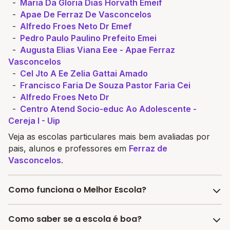
Maria Da Gloria Dias Horvath Emeif
Apae De Ferraz De Vasconcelos
Alfredo Froes Neto Dr Emef
Pedro Paulo Paulino Prefeito Emei
Augusta Elias Viana Eee - Apae Ferraz
Vasconcelos
Cel Jto A Ee Zelia Gattai Amado
Francisco Faria De Souza Pastor Faria Cei
Alfredo Froes Neto Dr
Centro Atend Socio-educ Ao Adolescente -
Cereja I - Uip
Veja as escolas particulares mais bem avaliadas por
pais, alunos e professores em
Ferraz de
Vasconcelos
.
Como funciona o Melhor Escola?
O site Melhor Escola é o maior buscador de escolas
Como saber se a escola é boa?
no Brasil. Possuímos todas as informações a serem