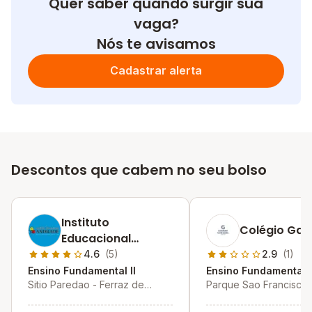
Quer saber quando surgir sua
vaga?
Nós te avisamos
Cadastrar alerta
Descontos que cabem no seu bolso
Instituto
Colégio Gam
Educacional
Andrade
4.6
(5)
2.9
(1)
Ensino Fundamental II
Ensino Fundamental I
Sitio Paredao - Ferraz de
Parque Sao Francisco 
Vasconcelos - SP
de Vasconcelos - SP