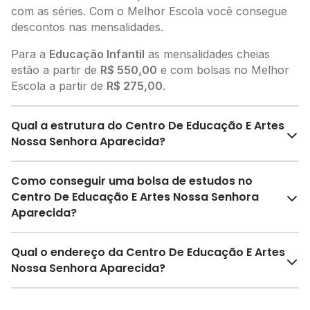
com as séries. Com o Melhor Escola você consegue
descontos nas mensalidades.
Para a
Educação Infantil
as mensalidades cheias
estão a partir de
R$ 550,00
e com bolsas no Melhor
Escola a partir de
R$ 275,00
.
Qual a estrutura do Centro De Educação E Artes
Nossa Senhora Aparecida?
O Centro De Educação E Artes Nossa Senhora
Como conseguir uma bolsa de estudos no
Aparecida oferece toda a estrutura necessária para o
Centro De Educação E Artes Nossa Senhora
conforto e desenvolvimento educacional dos seus
Aparecida?
alunos, contendo: Pátio Coberto, Parquinho, Sala de
leitura, Sala de professores, Pátio Descoberto, Banda
O Melhor Escola oferece descontos para o Centro De
Qual o endereço da Centro De Educação E Artes
larga, Internet, entre outras estruturas.
Educação E Artes Nossa Senhora Aparecida a partir
Nossa Senhora Aparecida?
de
R$ 275,00
. Faça sua busca no site e encontre o
melhor desconto para você.
O Centro De Educação E Artes Nossa Senhora