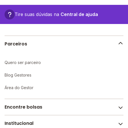
Aparecida fica em: Rua Doutor Arruda Negreiros, 19 -
Belford Roxo - RJ.
Tire suas dúvidas na
Central de ajuda
Parceiros
Quero ser parceiro
Blog Gestores
Área do Gestor
Encontre bolsas
Institucional
Melhores escolas de São Paulo