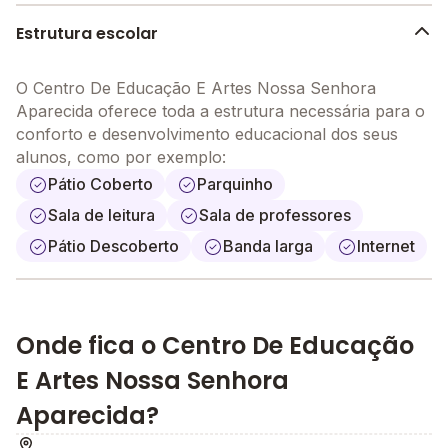
Ap. de N. Aurora pode ser a escolha ideal para a
educação do seu filho!
Estrutura escolar
O Centro De Educação E Artes Nossa Senhora
Aparecida oferece toda a estrutura necessária para o
conforto e desenvolvimento educacional dos seus
alunos, como por exemplo:
Pátio Coberto
Parquinho
Sala de leitura
Sala de professores
Pátio Descoberto
Banda larga
Internet
Onde fica o Centro De Educação
E Artes Nossa Senhora
Aparecida?