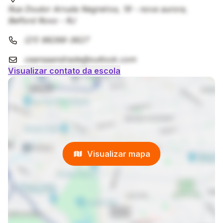
Rua Doutor Arruda Negreiros, 19 - nova aurora,
Belford Roxo - RJ
(21) 98266-3627
ceansaandrade@outlook.com
Visualizar contato da escola
Visualizar mapa