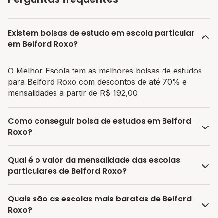
Existem bolsas de estudo em escola particular
em Belford Roxo?
O Melhor Escola tem as melhores bolsas de estudos
para Belford Roxo com descontos de até 70% e
mensalidades a partir de R$ 192,00
Como conseguir bolsa de estudos em Belford
Roxo?
O programa de bolsa do Melhor Escola disponibiliza
Qual é o valor da mensalidade das escolas
vagas com até 80% de desconto nas mensalidades.
particulares de Belford Roxo?
Para garantir a bolsa de estudo, os responsáveis
devem escolher a escola mais adequada e pagar a
A média da mensalidade em Belford Roxo é de
Quais são as escolas mais baratas de Belford
pré-matrícula no site.
R$ 302,28 reais, sendo a mensalidade mais barata
Roxo?