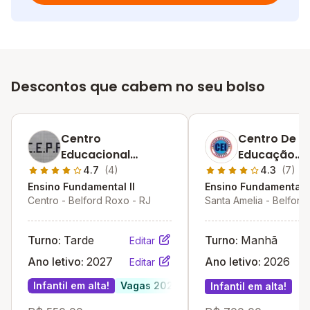
Descontos que cabem no seu bolso
Centro
Centro De
Educacional
Educação
Príncipe Da Paz
Inovação
4.7
(4)
4.3
(7)
Ensino Fundamental II
Ensino Fundamental I
Centro - Belford Roxo - RJ
Santa Amelia - Belford
RJ
Turno:
Tarde
Turno:
Manhã
Editar
Ano letivo:
2027
Ano letivo:
2026
Editar
Infantil em alta!
Vagas 2027
Infantil em alta!