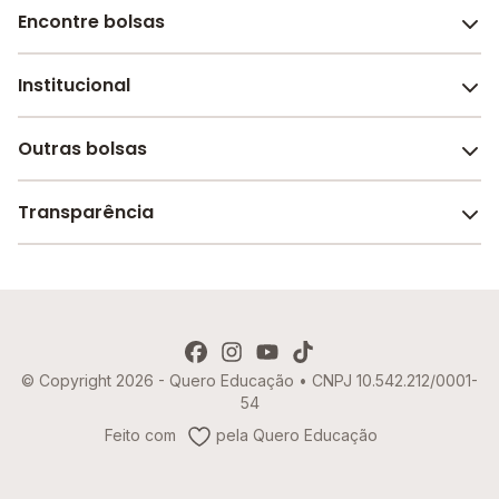
Encontre bolsas
Institucional
Melhores escolas de São Paulo
Escolas por cidade e bairro
Outras bolsas
Sobre o Melhor Escola
Bolsas de estudo em escolas
Revista Melhor Escola
Transparência
Faculdades e universidades
Trabalhe conosco
Escolas de inglês
Termos de uso
Aviso de Privacidade
© Copyright 2026 - Quero Educação • CNPJ 10.542.212/0001-
Política de Cookies
54
Imprensa
Feito com
pela Quero Educação