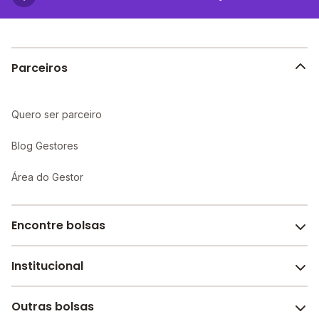
Parceiros
Quero ser parceiro
Blog Gestores
Área do Gestor
Encontre bolsas
Institucional
Melhores escolas de São Paulo
Escolas por cidade e bairro
Outras bolsas
Sobre o Melhor Escola