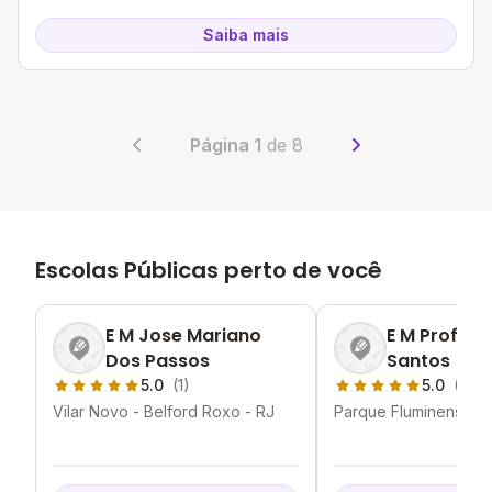
Saiba mais
Página 1
de 8
Escolas Públicas perto de você
E M Jose Mariano
E M Profess
Dos Passos
Santos
5.0
(1)
5.0
(1)
Vilar Novo - Belford Roxo - RJ
Parque Fluminense - 
Roxo - RJ