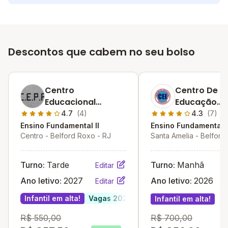
Descontos que cabem no seu bolso
Centro
Centro De
Educacional
Educação
Príncipe Da Paz
Inovação
4.7
(4)
4.3
(7)
Ensino Fundamental II
Ensino Fundamental I
Centro - Belford Roxo - RJ
Santa Amelia - Belford
RJ
Turno:
Tarde
Turno:
Manhã
Editar
Ano letivo:
2027
Ano letivo:
2026
Editar
Infantil em alta!
Vagas 2027
Infantil em alta!
R$ 550,00
R$ 700,00