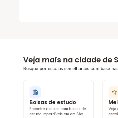
Veja mais na cidade de 
Busque por escolas semelhantes com base nas 
Bolsas de estudo
Mel
Encontre escolas com bolsas de
Veja 
estudo imperdíveis em em São
esco