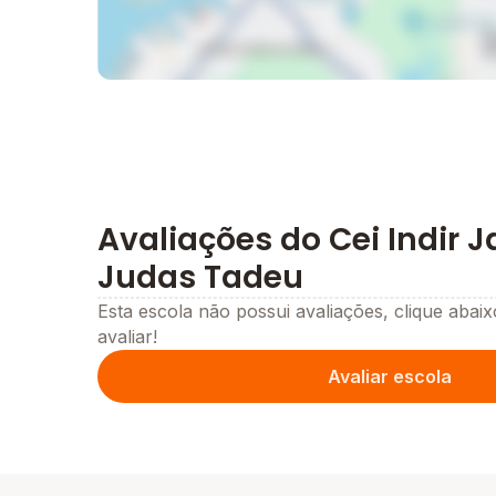
Avaliações do Cei Indir 
Judas Tadeu
Esta escola não possui avaliações, clique abaix
avaliar!
Avaliar escola