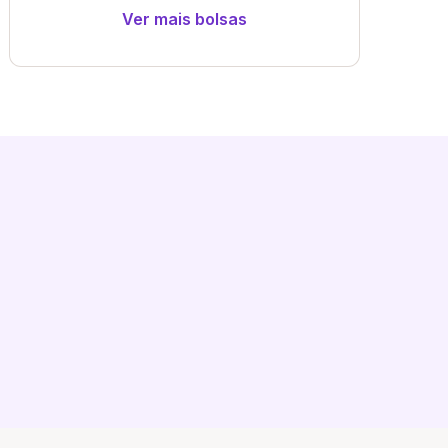
Ver mais bolsas