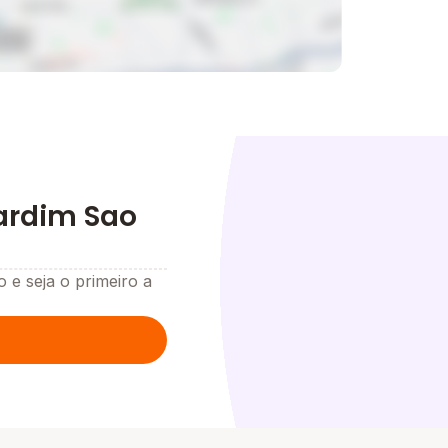
Jardim Sao
o e seja o primeiro a