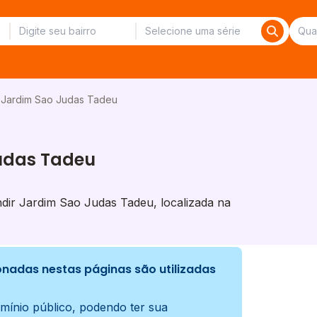
r Jardim Sao Judas Tadeu
Judas Tadeu
dir Jardim Sao Judas Tadeu, localizada na
nadas nestas páginas são utilizadas
mínio público, podendo ter sua