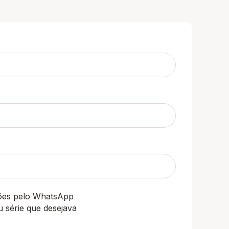
ções pelo WhatsApp
u série que desejava