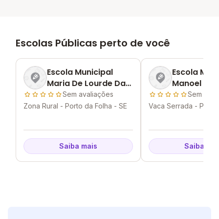
Escolas Públicas perto de você
Escola Municipal
Escola Muni
Maria De Lourde Da
Manoel Mes
Silva
Freitas
Sem avaliações
Sem aval
Zona Rural - Porto da Folha - SE
Vaca Serrada - Porto 
SE
Saiba mais
Saiba mai