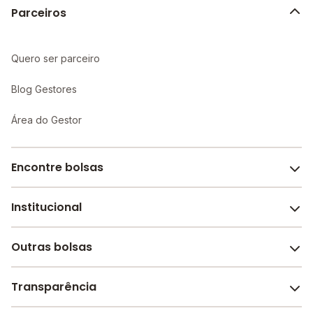
Parceiros
Quero ser parceiro
Blog Gestores
Área do Gestor
Encontre bolsas
Institucional
Melhores escolas de São Paulo
Escolas por cidade e bairro
Outras bolsas
Sobre o Melhor Escola
Bolsas de estudo em escolas
Revista Melhor Escola
Transparência
Faculdades e universidades