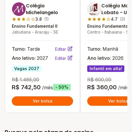
Colégio
Colégio Mon
Michelangelo
Lobato - Un
Centro
3.8
(1)
4.7
(3)
Ensino Fundamental II
Ensino Fundamental I
Jabutiana - Aracaju - SE
Centro - Itabaiana - SE
Turno:
Tarde
Turno:
Manhã
Editar
Ano letivo:
2027
Ano letivo:
2026
Editar
Vagas 2027
Infantil em alta!
R$ 1.485,00
R$ 600,00
R$ 742,50
R$ 360,00
/mês
/mês
- 50%
Ver bolsa
Ver bolsa