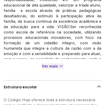
educacional de alta qualidade, valorizar a tríade aluno,
família e escola através de práticas pedagógicas
desafiadoras, do estímulo à participação ativa da
família, da busca contínua da excelência acadêmica e
da educação para a vida. VISÃO:Ser reconhecida
como escola de referência na sociedade, utilizando
processos educacionais inovadores, com foco na
formação de um cidadão íntegro, com visão
humanista que integre a cultura da razão com a da
emoção e com a sensibilidade e preparado para atuar,
com sucesso, na sociedade do conhecimento, onde a
inovação e o aprendizado contínuos são valores
Ver mais
permanentes.O
Colégio Hoje
atende a uma nova
geração de estudantes inquietos por inovação e
tecnologia, oferecendo atividades que desenvolvem
suas capacidades de raciocínio, comunicação e
Estrutura escolar
criatividade.- Educação Financeira- Habilidades
Socioemocionais- Estímulo a Criatividade- Google For
O Colégio Hoje oferece toda a estrutura necessária
Education