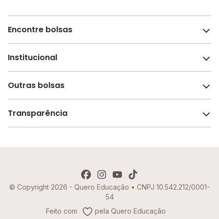
Encontre bolsas
Institucional
Melhores escolas de São Paulo
Escolas por cidade e bairro
Outras bolsas
Sobre o Melhor Escola
Bolsas de estudo em escolas
Revista Melhor Escola
Transparência
Faculdades e universidades
Trabalhe conosco
Escolas de inglês
Termos de uso
Aviso de Privacidade
© Copyright 2026 - Quero Educação • CNPJ 10.542.212/0001-
Política de Cookies
54
Imprensa
Feito com
pela Quero Educação