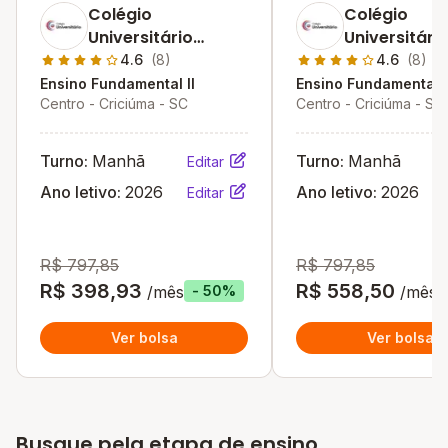
Colégio
Colégio
Universitário
Universitári
Criciúma
Criciúma
4.6
(8)
4.6
(8)
Ensino Fundamental II
Ensino Fundamental I
Centro - Criciúma - SC
Centro - Criciúma - SC
Turno:
Manhã
Turno:
Manhã
Editar
Ano letivo:
2026
Ano letivo:
2026
Editar
R$ 797,85
R$ 797,85
R$ 398,93
R$ 558,50
/mês
/mês
- 50%
Ver bolsa
Ver bolsa
Busque pela etapa de ensino