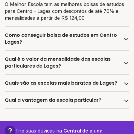
O Melhor Escola tem as melhores bolsas de estudos
para Centro - Lages com descontos de até 70% e
mensalidades a partir de R$ 124,00
Como conseguir bolsa de estudos em Centro -
Lages?
O programa de bolsa do Melhor Escola disponibiliza
Qual é o valor da mensalidade das escolas
vagas com até 80% de desconto nas mensalidades.
particulares de Lages?
Para garantir a bolsa de estudo, os responsáveis
devem escolher a escola mais adequada e pagar a
A média da mensalidade em Lages é de R$ 241,60
Quais são as escolas mais baratas de Lages?
pré-matrícula no site.
reais, sendo a mensalidade mais barata R$ 124,00 e a
mensalidade mais cara R$ 359,20.
As escolas com mensalidades mais baratas de Lages
Qual a vantagem da escola particular?
oferecem vagas a partir de R$ 124,00,
confira a lista
aqui.
A vantagem de estudar em uma escola particular está
associada a turmas menores, infraestrutura mais
completa e recursos educacionais mais avançados,
Tire suas dúvidas na
Central de ajuda