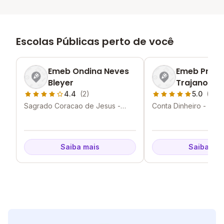
Escolas Públicas perto de você
Emeb Ondina Neves
Emeb Profe
Bleyer
Trajano
4.4
(2)
5.0
(1)
Sagrado Coracao de Jesus -
Conta Dinheiro - Lage
Lages - SC
Saiba mais
Saiba mai