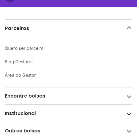
proporcionando um ambiente propício ao
aprendizado individualizado e maior atenção aos
alunos.
Parceiros
Quero ser parceiro
Blog Gestores
Área do Gestor
Encontre bolsas
Institucional
Melhores escolas de São Paulo
Escolas por cidade e bairro
Outras bolsas
Sobre o Melhor Escola