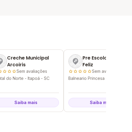
Creche Municipal
Pre Escola Gente
Arcoiris
Feliz
Sem avaliações
Sem avaliações
tal do Norte - Itapoá - SC
Balneario Princesa do Mar -
Itapoá - SC
Saiba mais
Saiba mais