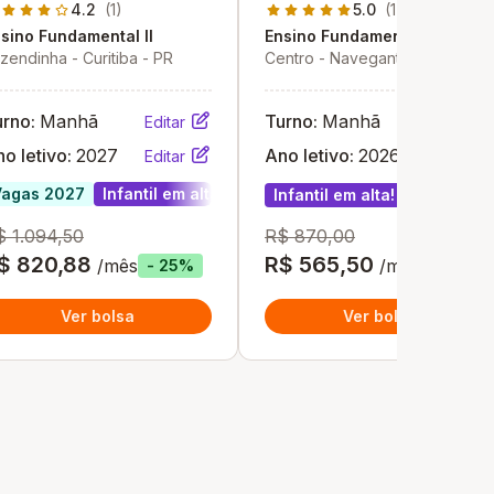
4.2
(1)
5.0
(1)
sino Fundamental II
Ensino Fundamental II
zendinha - Curitiba - PR
Centro - Navegantes - SC
urno:
Manhã
Turno:
Manhã
Editar
Editar
o letivo:
2027
Ano letivo:
2026
Editar
Editar
Vagas 2027
Infantil em alta!
Infantil em alta!
$ 1.094,50
R$ 870,00
$ 820,88
R$ 565,50
/mês
/mês
- 25%
- 35%
Ver bolsa
Ver bolsa