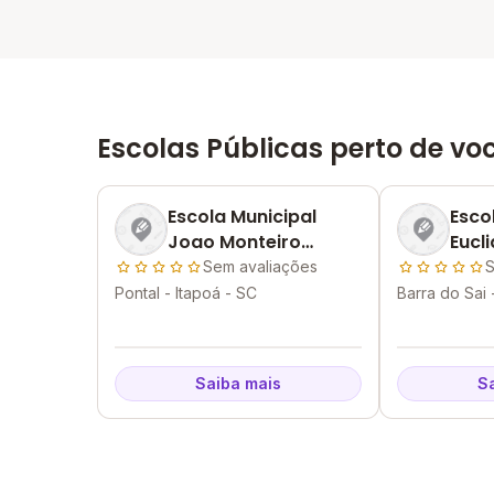
Escolas Públicas perto de vo
Escola Municipal
Esco
Joao Monteiro
Eucl
Cabral
Silva
Sem avaliações
S
Pontal - Itapoá - SC
Barra do Sai 
Saiba mais
S