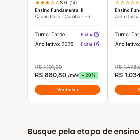
3.9
(14)
Ensino Fundamental II
Ensino Fun
Capao Raso - Curitiba - PR
Anita Garibal
Turno:
Tarde
Turno:
Tar
Editar
Ano letivo:
2026
Ano letivo
Editar
R$ 1.101,00
R$ 1.478,
R$ 880,80
R$ 1.03
/mês
- 20%
Ver bolsa
V
Busque pela etapa de ensino