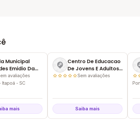
cê
la Municipal
Centro De Educacao
ides Emidio Da
De Jovens E Adultos
De Itapoa - Cejai
em avaliações
Sem avaliações
- Itapoá - SC
Pon
aiba mais
Saiba mais