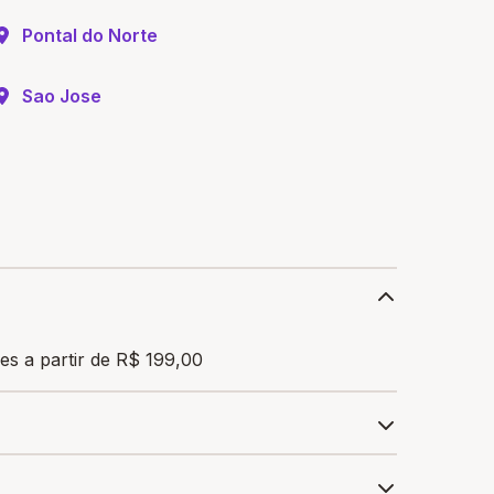
Pontal do Norte
Sao Jose
s a partir de R$ 199,00
ra garantir a bolsa de estudo, os