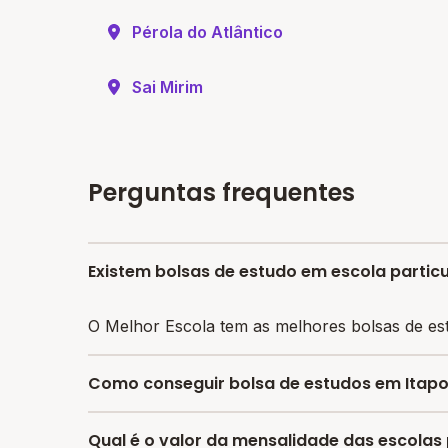
Pérola do Atlântico
Sai Mirim
Perguntas frequentes
Existem bolsas de estudo em escola partic
O Melhor Escola tem as melhores bolsas de es
Como conseguir bolsa de estudos em Itap
O programa de bolsa do Melhor Escola disponib
Qual é o valor da mensalidade das escolas 