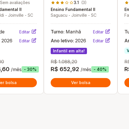
Conexão
Sem avaliações
3.1
(3)
damental II
Ensino Fundamental II
En
di - Joinville - SC
Saguacu - Joinville - SC
Fa
de
Turno:
Manhã
T
Editar
Editar
:
2026
Ano letivo:
2026
An
Editar
Editar
Infantil em alta!
00
R$ 1.088,20
R
4,60
R$ 652,92
R
/mês
/mês
- 30%
- 40%
er bolsa
Ver bolsa