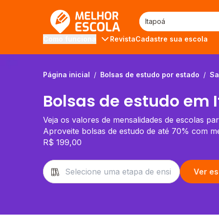
Melhor Escola
Revista
Cadastre sua escola
Como funciona
Página inicial
/
Bolsas de estudo por estado
/
Sa
Bolsas de estudo em 
Veja os valores de mensalidades de escolas par
Aproveite bolsas de estudo de até 70% com men
R$ 199,00
Ver es