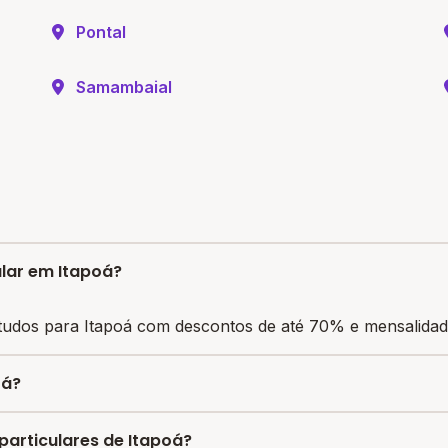
Pontal
Samambaial
ular em Itapoá?
tudos para Itapoá com descontos de até 70% e mensalidade
oá?
iliza vagas com até 80% de desconto nas mensalidades. Pa
particulares de Itapoá?