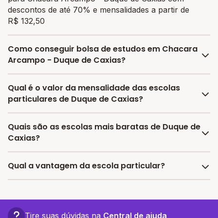
descontos de até 70% e mensalidades a partir de
R$ 132,50
Como conseguir bolsa de estudos em Chacara
Arcampo - Duque de Caxias?
O programa de bolsa do Melhor Escola disponibiliza
Qual é o valor da mensalidade das escolas
vagas com até 80% de desconto nas mensalidades.
particulares de Duque de Caxias?
Para garantir a bolsa de estudo, os responsáveis
devem escolher a escola mais adequada e pagar a
A média da mensalidade em Duque de Caxias é de
Quais são as escolas mais baratas de Duque de
pré-matrícula no site.
R$ 522,32 reais, sendo a mensalidade mais barata
Caxias?
R$ 132,50 e a mensalidade mais cara R$ 912,14.
As escolas com mensalidades mais baratas de Duque
Qual a vantagem da escola particular?
de Caxias oferecem vagas a partir de R$ 132,50,
confira a lista aqui.
A vantagem de estudar em uma escola particular está
associada a turmas menores, infraestrutura mais
completa e recursos educacionais mais avançados,
Tire suas dúvidas na
Central de ajuda