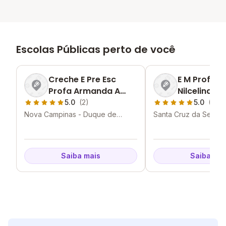
Escolas Públicas perto de você
Creche E Pre Esc
E M Profess
Profa Armanda A
Nilcelina D
Alberto
Ferreira
5.0
(2)
5.0
(2)
Nova Campinas - Duque de
Santa Cruz da Serra 
Caxias - RJ
Caxias - RJ
Saiba mais
Saiba mai