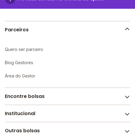
proporcionando um ambiente propício ao
aprendizado individualizado e maior atenção aos
alunos.
Parceiros
Quero ser parceiro
Blog Gestores
Área do Gestor
Encontre bolsas
Institucional
Melhores escolas de São Paulo
Escolas por cidade e bairro
Outras bolsas
Sobre o Melhor Escola