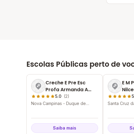
Escolas Públicas perto de vo
Creche E Pre Esc
E M 
Profa Armanda A
Nilc
Alberto
Ferr
5.0
(2)
5
Nova Campinas - Duque de
Santa Cruz d
Caxias - RJ
Caxias - RJ
Saiba mais
S