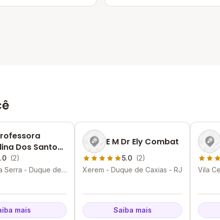
cê
Professora
E M Dr Ely Combat
elina Dos Santos
eira
.0
(2)
5.0
(2)
a Serra - Duque de
Xerem - Duque de Caxias - RJ
Vila C
Caxias
aiba mais
Saiba mais