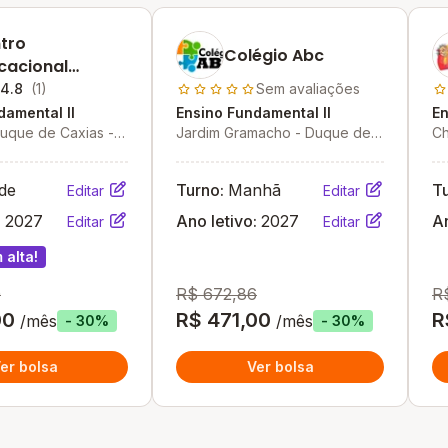
tro
Colégio Abc
cacional
arenga
4.8
(1)
Sem avaliações
damental II
Ensino Fundamental II
En
Duque de Caxias -
Jardim Gramacho - Duque de
Ch
Caxias - RJ
Ca
de
Turno:
Manhã
T
Editar
Editar
:
2027
Ano letivo:
2027
An
Editar
Editar
 alta!
0
R$ 672,86
R
00
R$ 471,00
R
/mês
/mês
- 30%
- 30%
er bolsa
Ver bolsa