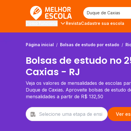
Melhor Escola
Revista
Cadastre sua escola
Como funciona
Página inicial
/
Bolsas de estudo por estado
/
Ri
Bolsas de estudo no 
Caxias - RJ
Veja os valores de mensalidades de escolas pa
Duque de Caxias. Aproveite bolsas de estudo 
mensalidades a partir de R$ 132,50
Ver es