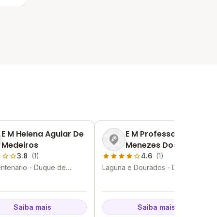
E M Helena Aguiar De
E M Professor Romeu
Medeiros
Menezes Dos Santos
3.8
(1)
4.6
(1)
entenario - Duque de
Laguna e Dourados - Duque de
 - RJ
Caxias - RJ
Saiba mais
Saiba mais