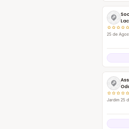
Soc
Lac
25 de Agos
Ass
Odo
Duq
Jardim 25 
Caxias - RJ