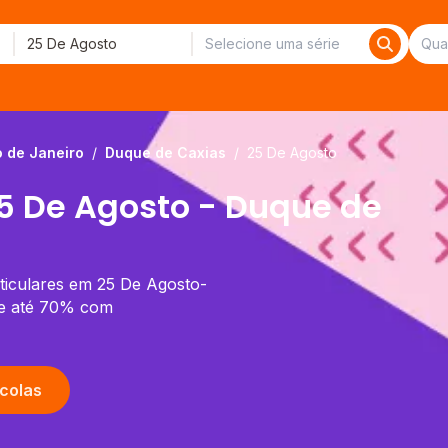
o de Janeiro
/
Duque de Caxias
/
25 De Agosto
25 De Agosto - Duque de
rticulares em 25 De Agosto-
de até 70% com
colas