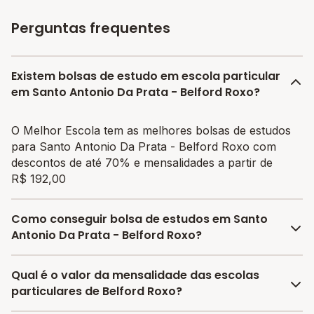
Perguntas frequentes
Existem bolsas de estudo em escola particular
em Santo Antonio Da Prata - Belford Roxo?
O Melhor Escola tem as melhores bolsas de estudos
para Santo Antonio Da Prata - Belford Roxo com
descontos de até 70% e mensalidades a partir de
R$ 192,00
Como conseguir bolsa de estudos em Santo
Antonio Da Prata - Belford Roxo?
O programa de bolsa do Melhor Escola disponibiliza
Qual é o valor da mensalidade das escolas
vagas com até 80% de desconto nas mensalidades.
particulares de Belford Roxo?
Para garantir a bolsa de estudo, os responsáveis