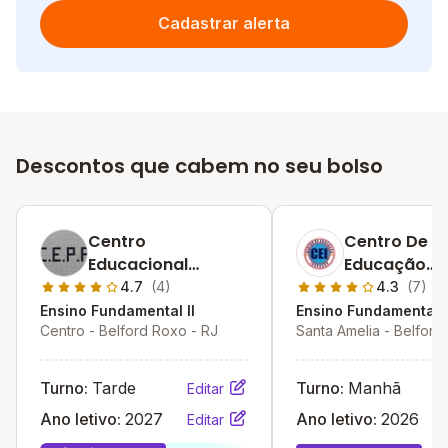
Cadastrar alerta
Descontos que cabem no seu bolso
Centro
Centro De
Educacional
Educação
Príncipe Da Paz
Inovação
4.7
(4)
4.3
(7)
Ensino Fundamental II
Ensino Fundamental I
Centro - Belford Roxo - RJ
Santa Amelia - Belford
RJ
Turno:
Tarde
Turno:
Manhã
Editar
Ano letivo:
2027
Ano letivo:
2026
Editar