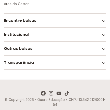
Área do Gestor
Encontre bolsas
Institucional
Melhores escolas de São Paulo
Escolas por cidade e bairro
Outras bolsas
Sobre o Melhor Escola
Bolsas de estudo em escolas
Revista Melhor Escola
Transparência
Faculdades e universidades
Trabalhe conosco
Escolas de inglês
Termos de uso
Aviso de Privacidade
© Copyright 2026 - Quero Educação • CNPJ 10.542.212/0001-
Política de Cookies
54