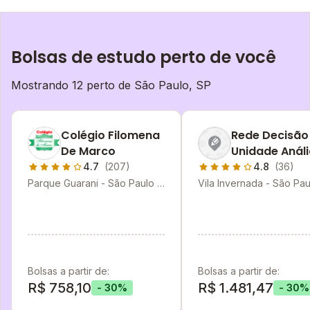
Bolsas de estudo perto de você
Mostrando 12 perto de
São Paulo, SP
Colégio Filomena
Rede Decisão
De Marco
Unidade Anál
Franco
4.7
(207)
4.8
(36)
Parque Guarani - São Paulo -
Vila Invernada - São Pau
SP
SP
Bolsas a partir de:
Bolsas a partir de:
R$ 758,10
R$ 1.481,47
- 30%
- 30%