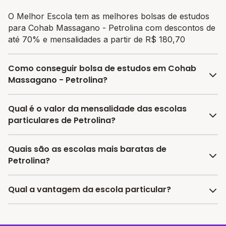
O Melhor Escola tem as melhores bolsas de estudos
para Cohab Massagano - Petrolina com descontos de
até 70% e mensalidades a partir de R$ 180,70
Como conseguir bolsa de estudos em Cohab
Massagano - Petrolina?
O programa de bolsa do Melhor Escola disponibiliza
Qual é o valor da mensalidade das escolas
vagas com até 80% de desconto nas mensalidades.
particulares de Petrolina?
Para garantir a bolsa de estudo, os responsáveis
devem escolher a escola mais adequada e pagar a
A média da mensalidade em Petrolina é de R$ 370,35
Quais são as escolas mais baratas de
pré-matrícula no site.
reais, sendo a mensalidade mais barata R$ 180,70 e a
Petrolina?
mensalidade mais cara R$ 560,00.
As escolas com mensalidades mais baratas de
Qual a vantagem da escola particular?
Petrolina oferecem vagas a partir de R$ 180,70,
confira a lista aqui.
A vantagem de estudar em uma escola particular está