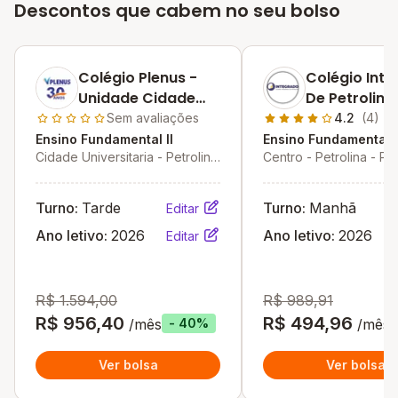
Descontos que cabem no seu bolso
Colégio Plenus -
Colégio Int
Unidade Cidade
De Petrolina
Universitária
Sem avaliações
4.2
(4)
Ensino Fundamental II
Ensino Fundamental I
Cidade Universitaria - Petrolina
Centro - Petrolina - PE
- PE
Turno:
Tarde
Turno:
Manhã
Editar
Ano letivo:
2026
Ano letivo:
2026
Editar
R$ 1.594,00
R$ 989,91
R$ 956,40
R$ 494,96
/mês
/mês
- 40%
Ver bolsa
Ver bolsa