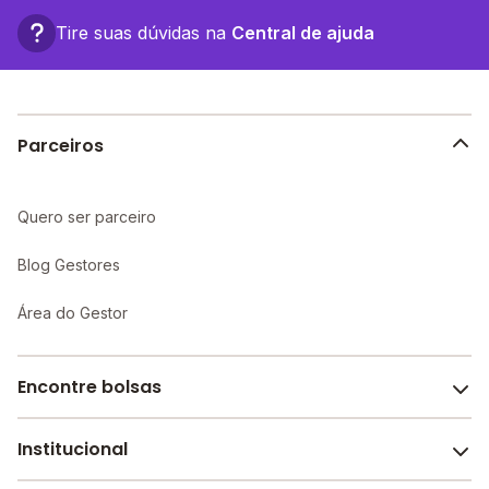
associada a turmas menores, infraestrutura mais
completa e recursos educacionais mais avançados,
Tire suas dúvidas na
Central de ajuda
proporcionando um ambiente propício ao
aprendizado individualizado e maior atenção aos
alunos.
Parceiros
Quero ser parceiro
Blog Gestores
Área do Gestor
Encontre bolsas
Institucional
Melhores escolas de São Paulo