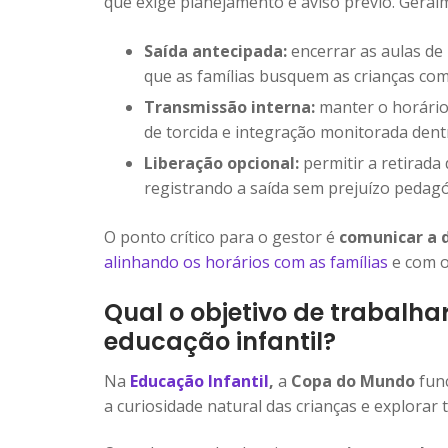
que exige planejamento e aviso prévio. Geralm
Saída antecipada:
encerrar as aulas de
que as famílias busquem as crianças co
Transmissão interna:
manter o horário
de torcida e integração monitorada dent
Liberação opcional:
permitir a retirada
registrando a saída sem prejuízo pedagó
O ponto crítico para o gestor é
comunicar a 
alinhando os horários com as famílias
e com o
Qual o objetivo de trabalh
educação infantil?
Na
Educação Infantil
,
a
Copa do Mundo
func
a curiosidade natural das crianças e explorar t