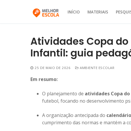
Pular
para
INÍCIO
MATERIAIS
PESQUI
o
conteúdo
Atividades Copa d
Infantil: guia peda
25 DE MAIO DE 2026
AMBIENTE ESCOLAR
Em resumo:
O planejamento de
atividades Copa do
futebol, focando no desenvolvimento psi
A organização antecipada do
calendário
cumprimento das normas e mantém a co