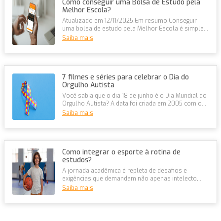
Como conseguir uma Bolsa de Estudo pela
Melhor Escola?
Atualizado em 12/11/2025.Em resumo:Conseguir
uma bolsa de estudo pela Melhor Escola é simples
e 100% online, com descontos de...
Saiba mais
7 filmes e séries para celebrar o Dia do
Orgulho Autista
Você sabia que o dia 18 de junho é o Dia Mundial do
Orgulho Autista? A data foi criada em 2005 com o
objetivo de promover a i...
Saiba mais
Como integrar o esporte à rotina de
estudos?
A jornada acadêmica é repleta de desafios e
exigências que demandam não apenas intelecto,
mas também uma saúde física e menta...
Saiba mais