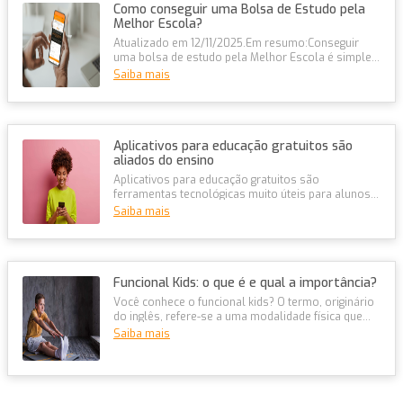
Como conseguir uma Bolsa de Estudo pela
Melhor Escola?
Atualizado em 12/11/2025.Em resumo:Conseguir
uma bolsa de estudo pela Melhor Escola é simples
e 100% online, com descontos de...
Saiba mais
Aplicativos para educação gratuitos são
aliados do ensino
Aplicativos para educação gratuitos são
ferramentas tecnológicas muito úteis para alunos e
professores. Eles contribuem para...
Saiba mais
Funcional Kids: o que é e qual a importância?
Você conhece o funcional kids? O termo, originário
do inglês, refere-se a uma modalidade física que
integra atividades motora...
Saiba mais