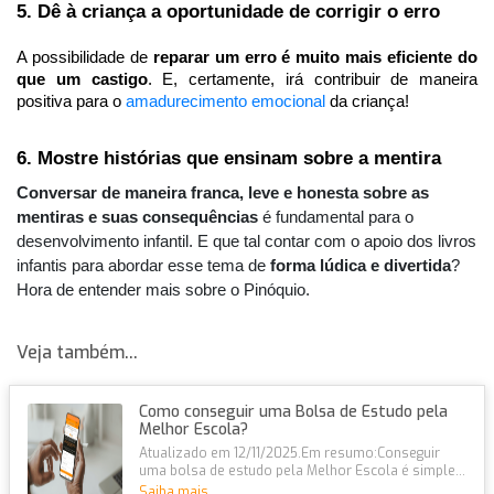
5. Dê à criança a oportunidade de corrigir o erro
A possibilidade de
 reparar um erro é muito mais eficiente do 
que um castigo
. E, certamente, irá contribuir de maneira 
positiva para o 
amadurecimento emocional
 da criança!
6. Mostre histórias que ensinam sobre a mentira
Conversar de maneira franca, leve e honesta sobre as 
mentiras e suas consequências
 é fundamental para o 
desenvolvimento infantil. E que tal contar com o apoio dos livros 
infantis para abordar esse tema de 
forma lúdica e divertida
? 
Hora de entender mais sobre o Pinóquio.
Veja também...
Como conseguir uma Bolsa de Estudo pela
Melhor Escola?
Atualizado em 12/11/2025.Em resumo:Conseguir
uma bolsa de estudo pela Melhor Escola é simples
e 100% online, com descontos de...
Saiba mais