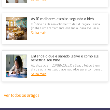
As 10 melhores escolas segundo o Ideb
O Índice de Desenvolvimento da Educação Básica
(Ideb) é uma ferramenta essencial para avaliar a
qualidade do ensino nas escol...
Saiba mais
Entenda o que é sábado letivo e como ele
beneficia seu filho
Atualizado em 20/08/2025.O sábado letivo é um
dia de aula realizado aos sábados para compensar
atividades escolares perdidas...
Saiba mais
Ver todos os artigos