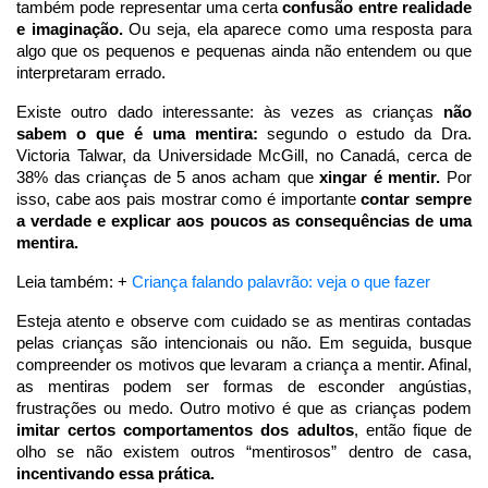
também pode representar uma certa 
confusão entre realidade 
e imaginação. 
Ou seja, ela aparece como uma resposta para 
algo que os pequenos e pequenas ainda não entendem ou que 
interpretaram errado. 
Existe outro dado interessante: às vezes as crianças 
não 
sabem o que é uma mentira: 
segundo o estudo da Dra. 
Victoria Talwar, da Universidade McGill, no Canadá, cerca de 
38% das crianças de 5 anos acham que 
xingar é mentir.
 Por 
isso, cabe aos pais mostrar como é importante 
contar sempre 
a verdade e explicar aos poucos as consequências de uma 
mentira.
Leia também: + 
Criança falando palavrão: veja o que fazer
Esteja atento e observe com cuidado se as mentiras contadas 
pelas crianças são intencionais ou não. Em seguida, busque 
compreender os motivos que levaram a criança a mentir. Afinal, 
as mentiras podem ser formas de esconder angústias, 
frustrações ou medo. Outro motivo é que as crianças podem
imitar certos comportamentos dos adultos
, então fique de 
olho se não existem outros “mentirosos” dentro de casa, 
incentivando essa prática.