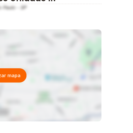
o Paulo - SP
izar mapa