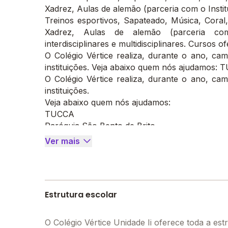
Xadrez, Aulas de alemão (parceria com o Institu
Treinos esportivos, Sapateado, Música, Coral,
Xadrez, Aulas de alemão (parceria com 
interdisciplinares e multidisciplinares. Cursos 
O Colégio Vértice realiza, durante o ano, c
instituições. Veja abaixo quem nós ajudamos: 
O Colégio Vértice realiza, durante o ano, c
instituições.
Veja abaixo quem nós ajudamos:
TUCCA
Paróquia São Bento de Brito
Lar Infantil Allan Kardec
Ver mais
Ondina Lobo
Gotas de Flor com Amor
Estrutura escolar
O Colégio Vértice Unidade Ii oferece toda a est