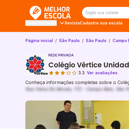
Melhor Escola
Revista
Cadastre sua escola
Como funciona
Página inicial
/
São Paulo
/
São Paulo
/
Campo 
REDE PRIVADA
Colégio Vértice Unidade
3.3
Ver avaliações
Conheça informações completas sobre o Colégio
Rua Vieira De Morais, 172 - Campo Belo, São P
Galeria de imagem