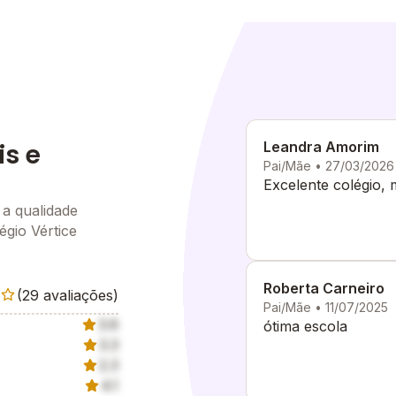
is e
Leandra Amorim
Pai/Mãe • 27/03/2026
Excelente colégio, 
 a qualidade
égio Vértice
Roberta Carneiro
(29 avaliações)
Pai/Mãe • 11/07/2025
3.6
ótima escola
3.3
2.3
4.1