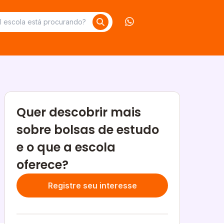
Contate-nos no What
Quer descobrir mais
sobre bolsas de estudo
e o que a escola
oferece?
Registre seu interesse