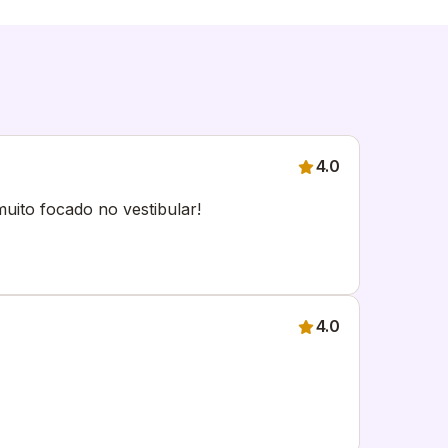
4.0
muito focado no vestibular!
4.0