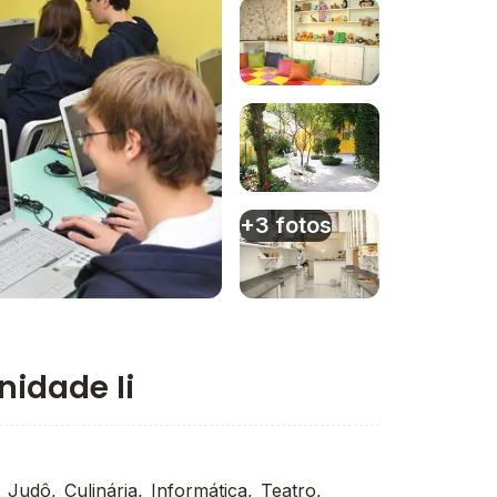
Imagem 1
Imagem 2
Imagem 3
+3 fotos
Imagem 4
nidade Ii
 Judô, Culinária, Informática, Teatro,