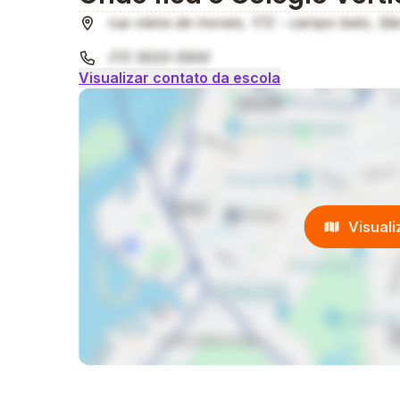
rua vieira de morais, 172 - campo belo, Sã
(11) 5533-5500
Visualizar contato da escola
Visual