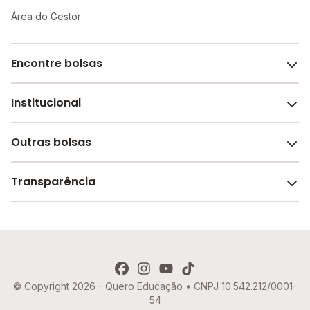
Área do Gestor
Encontre bolsas
Institucional
Melhores escolas de São Paulo
Escolas por cidade e bairro
Outras bolsas
Sobre o Melhor Escola
Bolsas de estudo em escolas
Revista Melhor Escola
Transparência
Faculdades e universidades
Trabalhe conosco
Escolas de inglês
Termos de uso
Aviso de Privacidade
© Copyright 2026 - Quero Educação • CNPJ 10.542.212/0001-
Política de Cookies
54