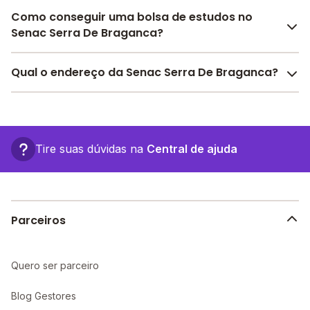
Como conseguir uma bolsa de estudos no
Senac Serra De Braganca?
Pesquise bolsas disponíveis no Melhor Escola e
Qual o endereço da Senac Serra De Braganca?
encontre o melhor desconto para você.
O Senac Serra De Braganca fica em: , - São Paulo -
SP.
Tire suas dúvidas na
Central de ajuda
Parceiros
Quero ser parceiro
Blog Gestores