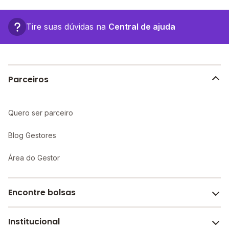
tadeu meyer, 00449 - Castro - PR.
estruturas.
Tire suas dúvidas na
Central de ajuda
Parceiros
Quero ser parceiro
Blog Gestores
Área do Gestor
Encontre bolsas
Institucional
Melhores escolas de São Paulo