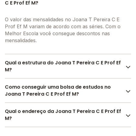
C E Prof Ef M?
O valor das mensalidades no Joana T Pereira C E
Prof Ef M variam de acordo com as séries. Com o
Melhor Escola você consegue descontos nas
mensalidades.
Qual a estrutura do Joana T Pereira C E Prof Ef
M?
O Joana T Pereira C E Prof Ef M oferece toda a
Como conseguir uma bolsa de estudos no
estrutura necessária para o conforto e
Joana T Pereira C E Prof Ef M?
desenvolvimento educacional dos seus alunos,
contendo: Alimentação, Laboratório de informática,
Pesquise bolsas disponíveis no Melhor Escola e
Qual o endereço da Joana T Pereira C E Prof Ef
Pátio Coberto, Área Verde, Quadra Esportiva Coberta,
encontre o melhor desconto para você.
M?
Biblioteca, Quadra Esportiva Descoberta, Refeitório,
Laboratório de ciências, Sala de professores, Pátio
O Joana T Pereira C E Prof Ef M fica em: rua felix
Descoberto, Banda larga, Internet, entre outras